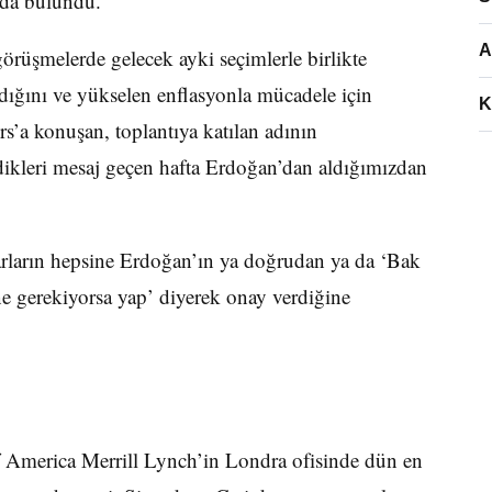
rda bulundu.
A
görüşmelerde gelecek ayki seçimlerle birlikte
dığını ve yükselen enflasyonla mücadele için
K
ers’a konuşan, toplantıya katılan adının
rdikleri mesaj geçen hafta Erdoğan’dan aldığımızdan
rarların hepsine Erdoğan’ın ya doğrudan ya da ‘Bak
ne gerekiyorsa yap’ diyerek onay verdiğine
of America Merrill Lynch’in Londra ofisinde dün en