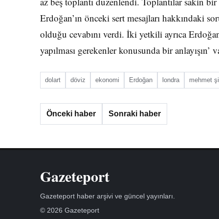
az beş toplantı düzenlendi. Toplantılar sakin bi
Erdoğan’ın önceki sert mesajları hakkındaki so
olduğu cevabını verdi. İki yetkili ayrıca Erdoğ
yapılması gerekenler konusunda bir anlayışın’ va
dolart
döviz
ekonomi
Erdoğan
londra
mehmet ş
Önceki haber
Sonraki haber
Gazeteport
Gazeteport haber arşivi ve güncel yayınları.
© 2026 Gazeteport