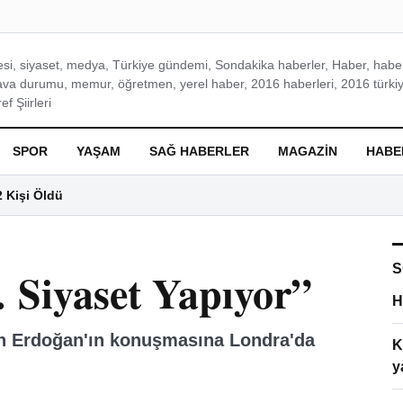
si, siyaset, medya, Türkiye gündemi, Sondakika haberler, Haber, haberl
ava durumu, memur, öğretmen, yerel haber, 2016 haberleri, 2016 türkiy
f Şiirleri
SPOR
YAŞAM
SAĞ HABERLER
MAGAZIN
HABE
2 Kişi Öldü
S
 Siyaset Yapıyor”
H
tan Erdoğan'ın konuşmasına Londra'da
K
y