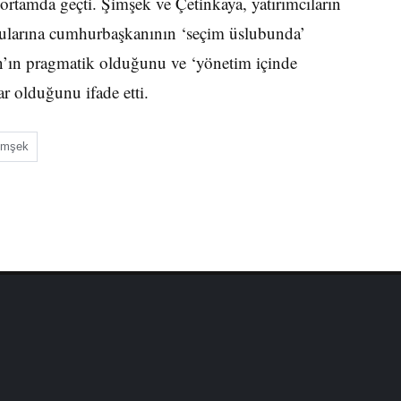
r ortamda geçti. Şimşek ve Çetinkaya, yatırımcıların
rularına cumhurbaşkanının ‘seçim üslubunda’
an’ın pragmatik olduğunu ve ‘yönetim içinde
r olduğunu ifade etti.
imşek