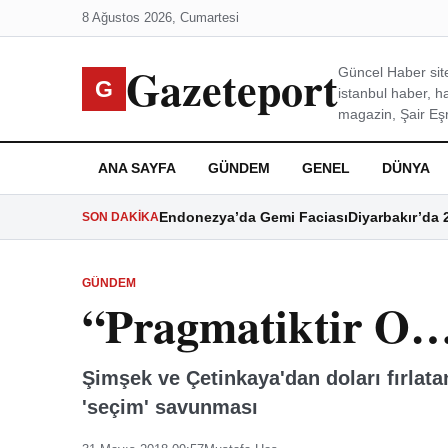
8 Ağustos 2026, Cumartesi
Gazeteport
Güncel Haber site
G
istanbul haber, h
magazin, Şair Eşre
ANA SAYFA
GÜNDEM
GENEL
DÜNYA
Endonezya’da Gemi Faciası
Diyarbakır’da 
SON DAKIKA
GÜNDEM
“Pragmatiktir O…
Şimşek ve Çetinkaya'dan doları fırla
'seçim' savunması