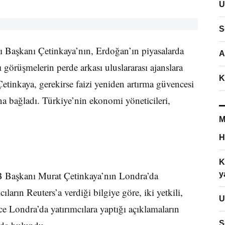
U
S
Başkanı Çetinkaya’nın, Erdoğan’ın piyasalarda
A
ı görüşmelerin perde arkası uluslararası ajanslara
K
etinkaya, gerekirse faizi yeniden artırma güvencesi
a bağladı. Türkiye’nin ekonomi yöneticileri,
M
H
K
Başkanı Murat Çetinkaya’nın Londra’da
y
ıların Reuters’a verdiği bilgiye göre, iki yetkili,
U
 Londra’da yatırımcılara yaptığı açıklamaların
S