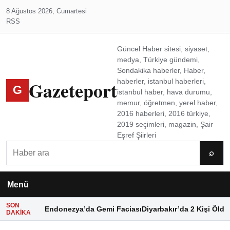
8 Ağustos 2026, Cumartesi
RSS
Güncel Haber sitesi, siyaset,
medya, Türkiye gündemi,
Sondakika haberler, Haber,
Gazeteport
haberler, istanbul haberleri,
G
istanbul haber, hava durumu,
memur, öğretmen, yerel haber,
2016 haberleri, 2016 türkiye,
2019 seçimleri, magazin, Şair
Eşref Şiirleri
Ara
⌕
Menü
SON
Endonezya’da Gemi Faciası
Diyarbakır’da 2 Kişi Öldü
DAKIKA