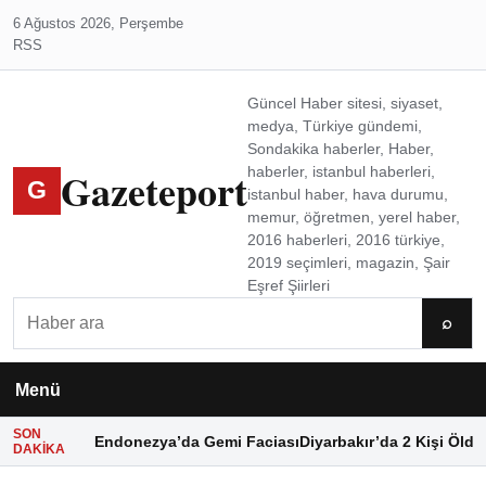
6 Ağustos 2026, Perşembe
RSS
Güncel Haber sitesi, siyaset,
medya, Türkiye gündemi,
Sondakika haberler, Haber,
Gazeteport
haberler, istanbul haberleri,
G
istanbul haber, hava durumu,
memur, öğretmen, yerel haber,
2016 haberleri, 2016 türkiye,
2019 seçimleri, magazin, Şair
Eşref Şiirleri
Ara
⌕
Menü
SON
Endonezya’da Gemi Faciası
Diyarbakır’da 2 Kişi Öldü
DAKIKA