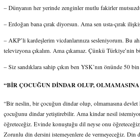
– Dünyanın her yerinde zenginler mutlu fakirler mutsu
– Erdoğan bana çırak diyorsun. Ama sen usta-çırak ilişkis
– AKP’li kardeşlerim vicdanlarınıza sesleniyorum. Bu ah
televizyona çıkalım. Ama çıkamaz. Çünkü Türkiye’nin b
– Siz sandıklara sahip çıkın ben YSK’nın önünde 50 bin
“BİR ÇOCUĞUN DİNDAR OLUP, OLMAMASINA
“Bir neslin, bir çocuğun dindar olup, olmamasına devlet k
çocuğunu dindar yetiştirebilir. Ama kindar nesil istemiyor
öğreteceğiz. Evinde konuştuğu dil neyse onu öğreteceğiz.
Zorunlu din dersini istemeyenlere de vermeyeceğiz. Din d