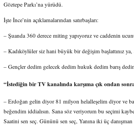
Göztepe Parkı’na yürüdü.
İşte İnce’nin açıklamalarından satırbaşları:
– Şuanda 360 derece miting yapıyoruz ve caddenin ucunu
– Kadıköylüler siz hani büyük bir değişim başlattınız ya
– Gençler dedim gelecek dedim hukuk dedim barış dedim 
“İstediğin bir TV kanalında karşıma çık ondan sonr
– Erdoğan gelin diyor 81 milyon helalleşelim diyor ve ban
beğendim iddialısın. Sana söz veriyorum bu seçimi kaybe
Saatini sen seç. Gününü sen seç, Yanına iki üç danışman