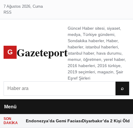
7 Ağustos 2026, Cuma
RSS
Güncel Haber sitesi, siyaset,
medya, Türkiye gündemi,
Sondakika haberler, Haber,
Gazeteport
haberler, istanbul haberleri,
G
istanbul haber, hava durumu,
memur, öğretmen, yerel haber,
2016 haberleri, 2016 türkiye,
2019 seçimleri, magazin, Şair
Eşref Şiirleri
Ara
⌕
Menü
SON
Endonezya’da Gemi Faciası
Diyarbakır’da 2 Kişi Öldü
DAKIKA