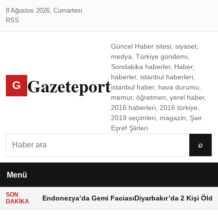
8 Ağustos 2026, Cumartesi
RSS
Güncel Haber sitesi, siyaset,
medya, Türkiye gündemi,
Sondakika haberler, Haber,
Gazeteport
haberler, istanbul haberleri,
G
istanbul haber, hava durumu,
memur, öğretmen, yerel haber,
2016 haberleri, 2016 türkiye,
2019 seçimleri, magazin, Şair
Eşref Şiirleri
Ara
⌕
Menü
SON
Endonezya’da Gemi Faciası
Diyarbakır’da 2 Kişi Öldü
DAKIKA