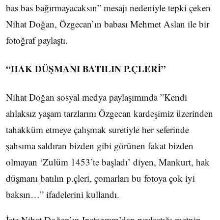
bas bas bağırmayacaksın” mesajı nedeniyle tepki çeken
Nihat Doğan, Özgecan’ın babası Mehmet Aslan ile bir
fotoğraf paylaştı.
“HAK DÜŞMANI BATILIN P.ÇLERİ”
Nihat Doğan sosyal medya paylaşımında ”Kendi
ahlaksız yaşam tarzlarını Özgecan kardeşimiz üzerinden
tahakküm etmeye çalışmak suretiyle her seferinde
şahsıma saldıran bizden gibi görünen fakat bizden
olmayan ‘Zulüm 1453’te başladı’ diyen, Mankurt, hak
düşmanı batılın p.çleri, çomarları bu fotoya çok iyi
baksın…” ifadelerini kullandı.
İşte Nihat Doğan’ın Instagram’dan paylaştığı metnin