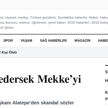
si, siyaset, medya, Türkiye gündemi, Sondakika haberler, Haber, haberl
ava durumu, memur, öğretmen, yerel haber, 2016 haberleri, 2016 türkiy
f Şiirleri
SPOR
YAŞAM
SAĞ HABERLER
MAGAZIN
HABE
2 Kişi Öldü
S
edersek Mekke’yi
H
K
y
şkanı Alatepe'den skandal sözler