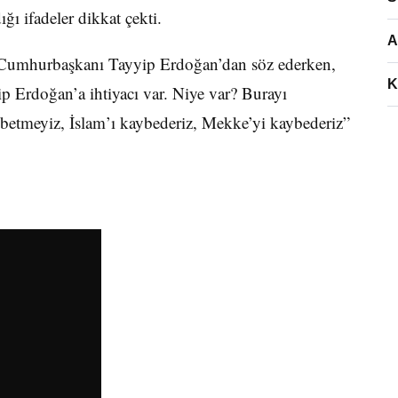
ğı ifadeler dikkat çekti.
A
e Cumhurbaşkanı Tayyip Erdoğan’dan söz ederken,
K
p Erdoğan’a ihtiyacı var. Niye var? Burayı
betmeyiz, İslam’ı kaybederiz, Mekke’yi kaybederiz”