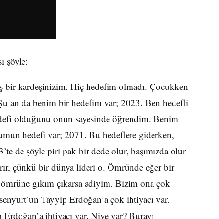
ı şöyle:
ş bir kardeşinizim. Hiç hedefim olmadı. Çocukken
 Şu an da benim bir hedefim var; 2023. Ben hedefli
edefi olduğunu onun sayesinde öğrendim. Benim
un hedefi var; 2071. Bu hedeflere giderken,
e de şöyle piri pak bir dede olur, başımızda olur
tarır, çünkü bir dünya lideri o. Ömründe eğer bir
 ömrüne gıkım çıkarsa adiyim. Bizim ona çok
Esenyurt’un Tayyip Erdoğan’a çok ihtiyacı var.
 Erdoğan’a ihtiyacı var. Niye var? Burayı