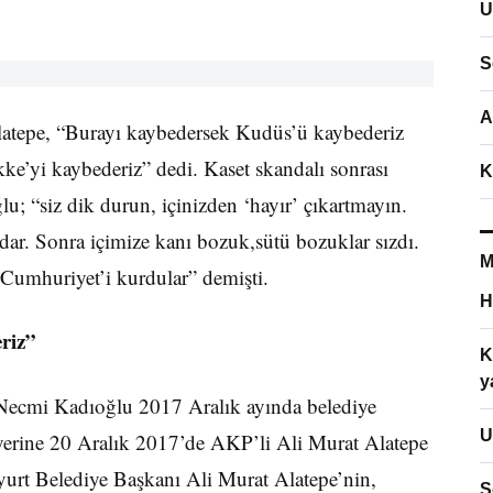
U
S
A
latepe, “Burayı kaybedersek Kudüs’ü kaybederiz
kke’yi kaybederiz” dedi. Kaset skandalı sonrası
K
u; “siz dik durun, içinizden ‘hayır’ çıkartmayın.
adar. Sonra içimize kanı bozuk,sütü bozuklar sızdı.
M
p Cumhuriyet’i kurdular” demişti.
H
riz”
K
y
 Necmi Kadıoğlu 2017 Aralık ayında belediye
U
n yerine 20 Aralık 2017’de AKP’li Ali Murat Alatepe
yurt Belediye Başkanı Ali Murat Alatepe’nin,
S