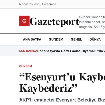
6 Ağustos 2026, Perşembe
Gazeteport
Güncel Haber site
G
istanbul haber, h
magazin, Şair Eşre
ANA SAYFA
GÜNDEM
GENEL
DÜNYA
Endonezya’da Gemi Faciası
Diyarbakır’da 
SON DAKIKA
GÜNDEM
“Esenyurt’u Kayb
Kaybederiz”
AKP'li emanetçi Esenyurt Belediye Ba