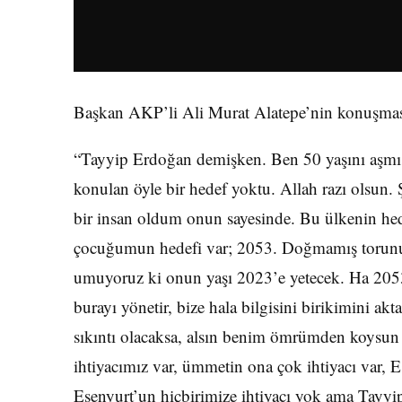
Başkan AKP’li Ali Murat Alatepe’nin konuşmas
“Tayyip Erdoğan demişken. Ben 50 yaşını aşmı
konulan öyle bir hedef yoktu. Allah razı olsun.
bir insan oldum onun sayesinde. Bu ülkenin h
çocuğumun hedefi var; 2053. Doğmamış torunum
umuyoruz ki onun yaşı 2023’e yetecek. Ha 2053’t
burayı yönetir, bize hala bilgisini birikimini ak
sıkıntı olacaksa, alsın benim ömrümden koysun
ihtiyacımız var, ümmetin ona çok ihtiyacı var, 
Esenyurt’un hiçbirimize ihtiyacı yok ama Tayyip