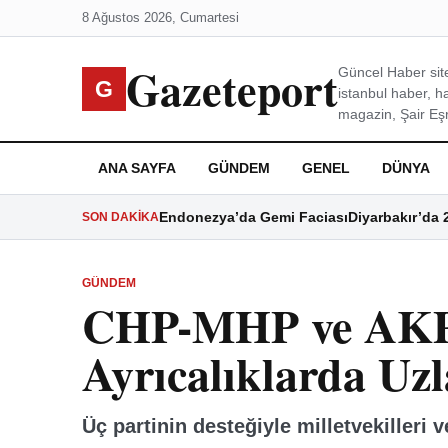
8 Ağustos 2026, Cumartesi
Gazeteport
Güncel Haber site
G
istanbul haber, h
magazin, Şair Eşre
ANA SAYFA
GÜNDEM
GENEL
DÜNYA
Endonezya’da Gemi Faciası
Diyarbakır’da 
SON DAKIKA
GÜNDEM
CHP-MHP ve AKP
Ayrıcalıklarda Uzl
Üç partinin desteğiyle milletvekilleri v