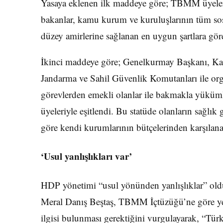
Yasaya eklenen ilk maddeye göre; TBMM üyeleri 
bakanlar, kamu kurum ve kuruluşlarının tüm sosy
düzey amirlerine sağlanan en uygun şartlara gör
İkinci maddeye göre; Genelkurmay Başkanı, Kar
Jandarma ve Sahil Güvenlik Komutanları ile org
görevlerden emekli olanlar ile bakmakla yükümlü
üyeleriyle eşitlendi. Bu statüde olanların sağlık g
göre kendi kurumlarının bütçelerinden karşılan
‘Usul yanlışlıkları var’
HDP yönetimi “usul yönünden yanlışlıklar” oldu
Meral Danış Beştaş, TBMM İçtüzüğü’ne göre yeni
ilgisi bulunması gerektiğini vurgulayarak, “Tür