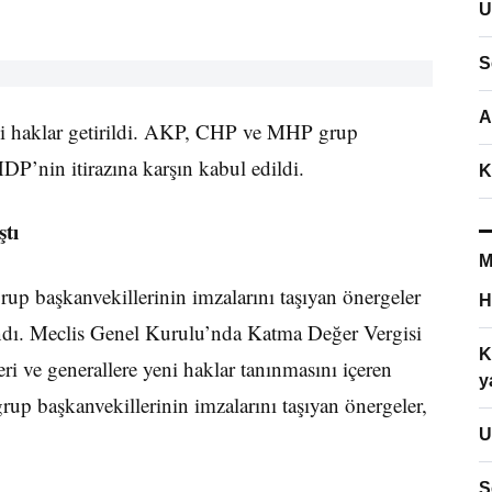
U
S
A
eni haklar getirildi. AKP, CHP ve MHP grup
HDP’nin itirazına karşın kabul edildi.
K
tı
M
 başkanvekillerinin imzalarını taşıyan önergeler
H
anındı. Meclis Genel Kurulu’nda Katma Değer Vergisi
K
ri ve generallere yeni haklar tanınmasını içeren
y
 başkanvekillerinin imzalarını taşıyan önergeler,
U
S