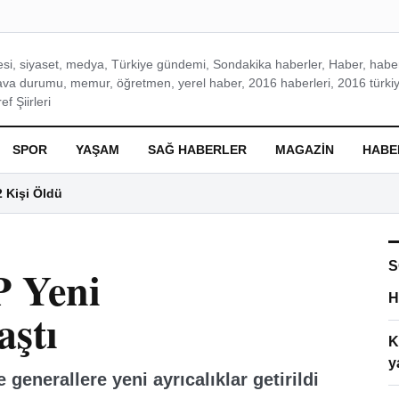
si, siyaset, medya, Türkiye gündemi, Sondakika haberler, Haber, haberl
ava durumu, memur, öğretmen, yerel haber, 2016 haberleri, 2016 türkiy
f Şiirleri
SPOR
YAŞAM
SAĞ HABERLER
MAGAZIN
HABE
2 Kişi Öldü
S
 Yeni
H
aştı
K
y
e generallere yeni ayrıcalıklar getirildi