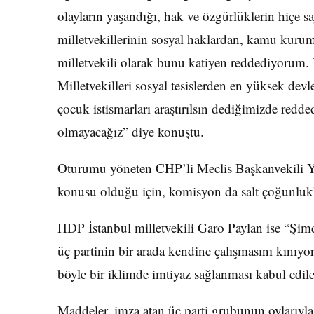
olayların yaşandığı, hak ve özgürlüklerin hiçe s
milletvekillerinin sosyal haklardan, kamu kurum
milletvekili olarak bunu katiyen reddediyorum. B
Milletvekilleri sosyal tesislerden en yüksek de
çocuk istismarları araştırılsın dediğimizde redde
olmayacağız” diye konuştu.
Oturumu yöneten CHP’li Meclis Başkanvekili Ya
konusu olduğu için, komisyon da salt çoğunlukla
HDP İstanbul milletvekili Garo Paylan ise “Şimdi
üç partinin bir arada kendine çalışmasını kınıy
böyle bir iklimde imtiyaz sağlanması kabul edi
Maddeler, imza atan üç parti grubunun oylarıyla