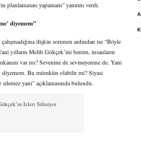
erin planlamasını yapamam” yanıtını verdi.
A
evme’ diyemem”
K
 çalışmadığına ilişkin sorunun ardından ise “Böyle
Yani yılların Melih Gökçek’ini benim, insanların
 imkanım var mı? Sevenine de sevmeyenine de. Yani
’ diyemem. Bu mümkün olabilir mi? Siyasi
se silemez yani” açıklamasında bulundu.
ökçek’in İzleri Siliniyor