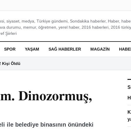
si, siyaset, medya, Türkiye gündemi, Sondakika haberler, Haber, haberl
ava durumu, memur, öğretmen, yerel haber, 2016 haberleri, 2016 türkiy
f Şiirleri
SPOR
YAŞAM
SAĞ HABERLER
MAGAZIN
HABE
2 Kişi Öldü
S
ım. Dinozormuş,
H
K
y
i ile belediye binasının önündeki