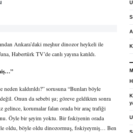
u
U
S
A
dından Ankara’daki meşhur dinozor heykeli ile
K
Tuna, Habertürk TV’de canlı yayına katıldı.
miş…”
M
H
 neden kaldırıldı?” sorusuna “Bunları böyle
K
değil. Onun da sebebi şu; göreve geldikten sonra
y
z gelince, korumalar falan orada bir araç trafiği
u. Öyle bir şeyim yoktu. Bir fıskiyenin orada
U
le oldu, böyle oldu dinozormuş, fıskiyeymiş… Ben
S