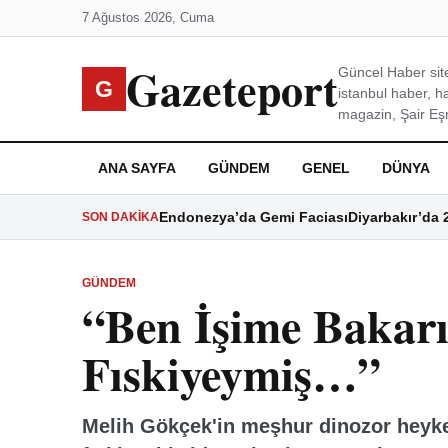
7 Ağustos 2026, Cuma
Gazeteport
Güncel Haber site
G
istanbul haber, h
magazin, Şair Eşre
ANA SAYFA
GÜNDEM
GENEL
DÜNYA
Endonezya’da Gemi Faciası
Diyarbakır’da 
SON DAKIKA
GÜNDEM
“Ben İşime Bakar
Fıskiyeymiş…”
Melih Gökçek'in meşhur dinozor heykel