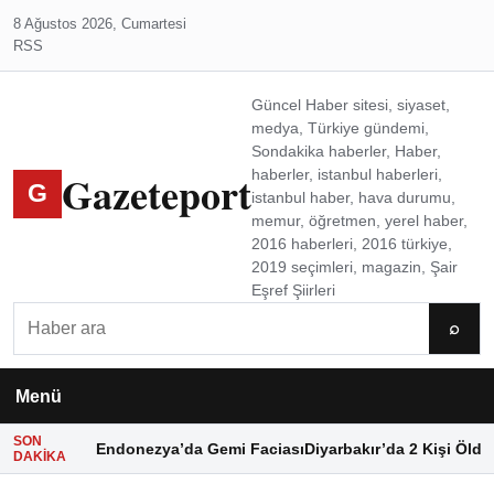
8 Ağustos 2026, Cumartesi
RSS
Güncel Haber sitesi, siyaset,
medya, Türkiye gündemi,
Sondakika haberler, Haber,
Gazeteport
haberler, istanbul haberleri,
G
istanbul haber, hava durumu,
memur, öğretmen, yerel haber,
2016 haberleri, 2016 türkiye,
2019 seçimleri, magazin, Şair
Eşref Şiirleri
Ara
⌕
Menü
SON
Endonezya’da Gemi Faciası
Diyarbakır’da 2 Kişi Öldü
DAKIKA