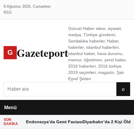
8 Ağustos 2026, Cumartesi
RSS
Güncel Haber sitesi, siyaset,
medya, Türkiye gündemi,
Sondakika haberler, Haber,
Gazeteport
haberler, istanbul haberleri,
G
istanbul haber, hava durumu,
memur, öğretmen, yerel haber,
2016 haberleri, 2016 türkiye,
2019 seçimleri, magazin, Şair
Eşref Şiirleri
Ara
⌕
Menü
SON
Endonezya’da Gemi Faciası
Diyarbakır’da 2 Kişi Öldü
DAKIKA