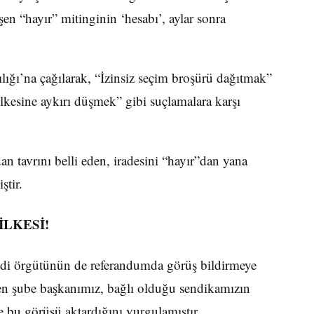
en “hayır” mitinginin ‘hesabı’, aylar sonra
ğı’na çağılarak, “İzinsiz seçim broşürü dağıtmak”
ilkesine aykırı düşmek” gibi suçlamalara karşı
 tavrını belli eden, iradesini “hayır”dan yana
ştir.
İLKESİ!
endi örgütünün de referandumda görüş bildirmeye
en şube başkanımız, bağlı olduğu sendikamızın
e bu görüşü aktardığını vurgulamıştır.