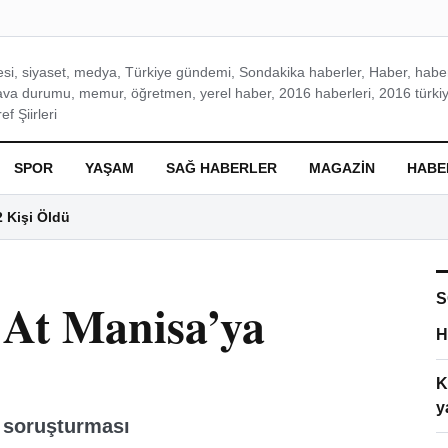
si, siyaset, medya, Türkiye gündemi, Sondakika haberler, Haber, haberl
ava durumu, memur, öğretmen, yerel haber, 2016 haberleri, 2016 türkiy
f Şiirleri
SPOR
YAŞAM
SAĞ HABERLER
MAGAZIN
HABE
2 Kişi Öldü
S
 At Manisa’ya
H
K
y
" soruşturması