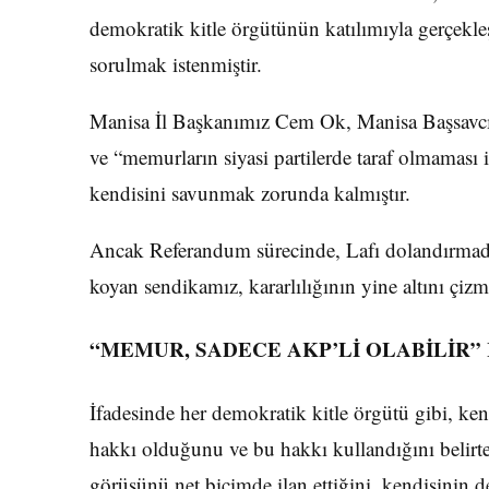
demokratik kitle örgütünün katılımıyla gerçekleş
sorulmak istenmiştir.
Manisa İl Başkanımız Cem Ok, Manisa Başsavcılı
ve “memurların siyasi partilerde taraf olmaması 
kendisini savunmak zorunda kalmıştır.
Ancak Referandum sürecinde, Lafı dolandırmadan
koyan sendikamız, kararlılığının yine altını çizmi
“MEMUR, SADECE AKP’Lİ OLABİLİR” 
İfadesinde her demokratik kitle örgütü gibi, k
hakkı olduğunu ve bu hakkı kullandığını belirt
görüşünü net biçimde ilan ettiğini, kendisinin d