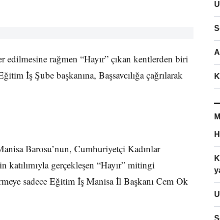
U
S
A
r edilmesine rağmen “Hayır” çıkan kentlerden biri
Eğitim İş Şube başkanına, Başsavcılığa çağrılarak
K
M
H
Manisa Barosu’nun, Cumhuriyetçi Kadınlar
K
in katılımıyla gerçekleşen “Hayır” mitingi
y
vermeye sadece Eğitim İş Manisa İl Başkanı Cem Ok
U
S