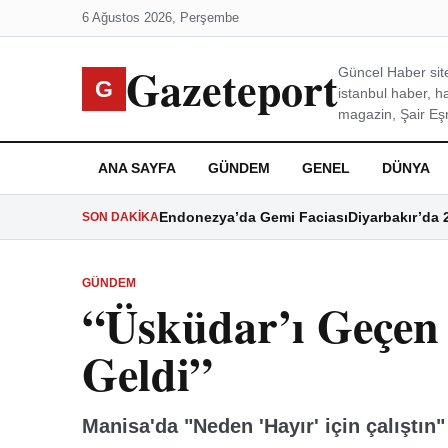
6 Ağustos 2026, Perşembe
Gazeteport
Güncel Haber site
G
istanbul haber, h
magazin, Şair Eşre
ANA SAYFA
GÜNDEM
GENEL
DÜNYA
Endonezya’da Gemi Faciası
Diyarbakır’da 
SON DAKIKA
GÜNDEM
“Üsküdar’ı Geçen
Geldi”
Manisa'da "Neden 'Hayır' için çalıştın