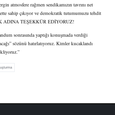
gergin atmosfere rağmen sendikamızın tavrını net
ette sahip çıkıyor ve demokratik tutumumuzu tehdit
ZLIK ADINA TEŞEKKÜR EDİYORUZ!
andum sonrasında yaptığı konuşmada verdiği
acağı” sözünü hatırlatıyoruz. Kimler kucaklandı
kliyoruz.”
ruşturma