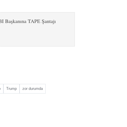
BI Başkanına TAPE Şantajı
o
Trump
zor durumda