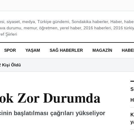
si, siyaset, medya, Türkiye gündemi, Sondakika haberler, Haber, haberl
ava durumu, memur, öğretmen, yerel haber, 2016 haberleri, 2016 türkiy
f Şiirleri
SPOR
YAŞAM
SAĞ HABERLER
MAGAZIN
HABE
2 Kişi Öldü
S
Çok Zor Durumda
H
nin başlatılması çağrıları yükseliyor
K
y