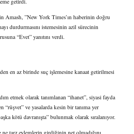
eme getirdi.
stin Amash, ”New York Times’ın haberinin doğru
yı durdurmasını istemesinin azil sürecinin
rusuna “Evet” yanıtını verdi.
en en az birinde suç işlemesine kanaat getirilmesi
ım etmek olarak tanımlanan “ihanet”, siyasi fayda
en “rüşvet” ve yasalarda kesin bir tanıma yer
aşka kötü davranışta” bulunmak olarak sıralanıyor.
e tarz eylemlerin girdiğinin net olmadığını