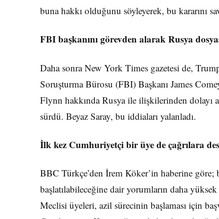
buna hakkı olduğunu söyleyerek, bu kararını s
FBI başkanını görevden alarak Rusya dosyas
Daha sonra New York Times gazetesi de, Trump’ı
Soruşturma Bürosu (FBI) Başkanı James Comey
Flynn hakkında Rusya ile ilişkilerinden dolayı a
sürdü. Beyaz Saray, bu iddiaları yalanladı.
İlk kez Cumhuriyetçi bir üye de çağrılara des
BBC Türkçe’den İrem Köker’in haberine göre; b
başlatılabileceğine dair yorumların daha yüksek
Meclisi üyeleri, azil sürecinin başlaması için ba