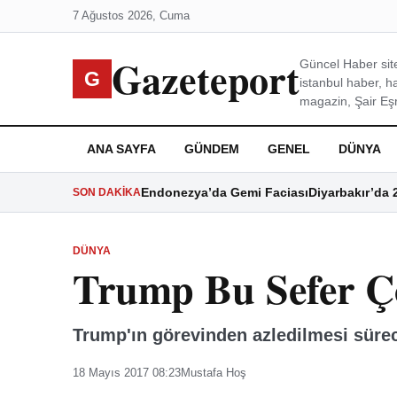
7 Ağustos 2026, Cuma
Gazeteport
Güncel Haber site
G
istanbul haber, h
magazin, Şair Eşre
ANA SAYFA
GÜNDEM
GENEL
DÜNYA
Endonezya’da Gemi Faciası
Diyarbakır’da 
SON DAKIKA
DÜNYA
Trump Bu Sefer 
Trump'ın görevinden azledilmesi süreci
18 Mayıs 2017 08:23
Mustafa Hoş