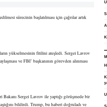
U
S
mesi sürecinin başlatılması için çağrılar artık
A
K
rın yükselmesinin fitilini ateşledi. Sergei Lavrov
M
i paylaşması ve FBI’ başkanının görevden alınması
H
K
y
U
i Bakanı Sergei Lavrov ile yaptığı görüşmede bir
laştığını bildirdi. Trump, bu haberi doğruladı ve
S