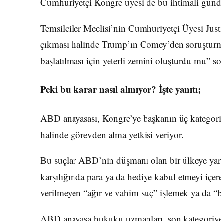
Cumhuriyetçi Kongre üyesi de bu ihtimali günd
Temsilciler Meclisi’nin Cumhuriyetçi Üyesi Ju
çıkması halinde Trump’ın Comey’den soruşturma
başlatılması için yeterli zemini oluşturdu mu” so
Peki bu karar nasıl alınıyor? İşte yanıtı;
ABD anayasası, Kongre’ye başkanın üç kategorid
halinde görevden alma yetkisi veriyor.
Bu suçlar ABD’nin düşmanı olan bir ülkeye yard
karşılığında para ya da hediye kabul etmeyi içer
verilmeyen “ağır ve vahim suç” işlemek ya da “b
ABD anayasa hukuku uzmanları, son kategoriye n