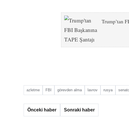
Trump’tan F
azletme
FBI
görevden alma
lavrov
rusya
senat
Önceki haber
Sonraki haber