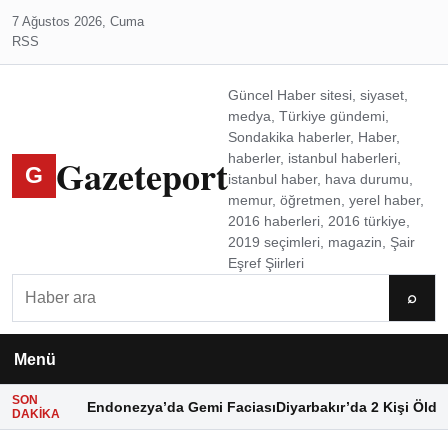
7 Ağustos 2026, Cuma
RSS
Güncel Haber sitesi, siyaset,
medya, Türkiye gündemi,
Sondakika haberler, Haber,
Gazeteport
haberler, istanbul haberleri,
G
istanbul haber, hava durumu,
memur, öğretmen, yerel haber,
2016 haberleri, 2016 türkiye,
2019 seçimleri, magazin, Şair
Eşref Şiirleri
Ara
⌕
Menü
SON
Endonezya’da Gemi Faciası
Diyarbakır’da 2 Kişi Öldü
DAKIKA