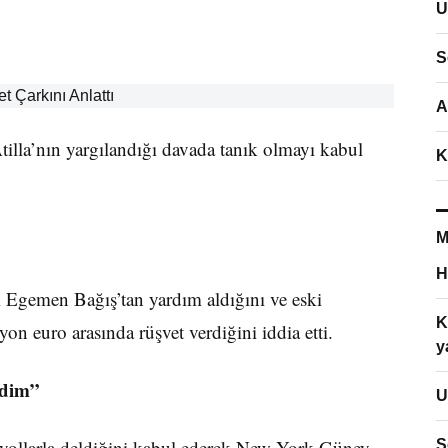
U
S
A
la’nın yargılandığı davada tanık olmayı kabul
K
M
H
 Egemen Bağış’tan yardım aldığını ve eski
K
n euro arasında rüşvet verdiğini iddia etti.
y
rdim”
U
yollarla deldiğini kabul ederek New York Güney
S