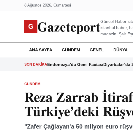
8 Ağustos 2026, Cumartesi
Gazeteport
Güncel Haber site
G
istanbul haber, h
magazin, Şair Eşre
ANA SAYFA
GÜNDEM
GENEL
DÜNYA
Endonezya’da Gemi Faciası
Diyarbakır’da 
SON DAKIKA
GÜNDEM
Reza Zarrab İtiraf
Türkiye’deki Rüşve
"Zafer Çağlayan'a 50 milyon euro rüşve