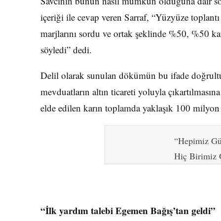
Savcının bunun nasıl mümkün olduğuna dair so
içeriği ile cevap veren Sarraf, “Yüzyüze toplantı 
marjlarını sordu ve ortak şeklinde %50, %50 kar 
söyledi” dedi.
Delil olarak sunulan dökümün bu ifade doğrult
mevduatların altın ticareti yoluyla çıkartılmasın
elde edilen karın toplamda yaklaşık 100 milyon
“Hepimiz Gü
Hiç Birimiz 
“İlk yardım talebi Egemen Bağış’tan geldi”