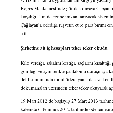
Boges Mahkemesi’nde görülen davaya Çarşamba g
karşılığı altın ticaretine imkan tanıyacak siste
Çağlayan’a ödediği rüşvetin euro para birimi c
etti.
Şirketine ait iç hesapları teker teker okudu
Kilo verdiği, sakalını kestiği, saçlarını kısalttı
gömleği ve aynı renkte pantalonla duruşmaya ka
delil sunumunda monitörlere yansıtılan ve kendi ş
dökumanaları üzerinden teker teker okuyarak aç
19 Mart 2012’de başlayıp 27 Mart 2013 tarihine 
kalemde 6 Temmuz 2012 tarihinde ödenen euro 