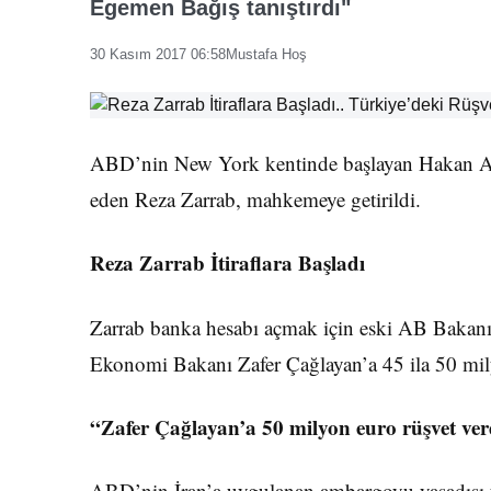
Egemen Bağış tanıştırdı"
30 Kasım 2017 06:58
Mustafa Hoş
ABD’nin New York kentinde başlayan Hakan Atil
eden Reza Zarrab, mahkemeye getirildi.
Reza Zarrab İtiraflara Başladı
Zarrab banka hesabı açmak için eski AB Bakanı
Ekonomi Bakanı Zafer Çağlayan’a 45 ila 50 milyo
“Zafer Çağlayan’a 50 milyon euro rüşvet ve
ABD’nin İran’a uygulanan ambargoyu yasadışı 