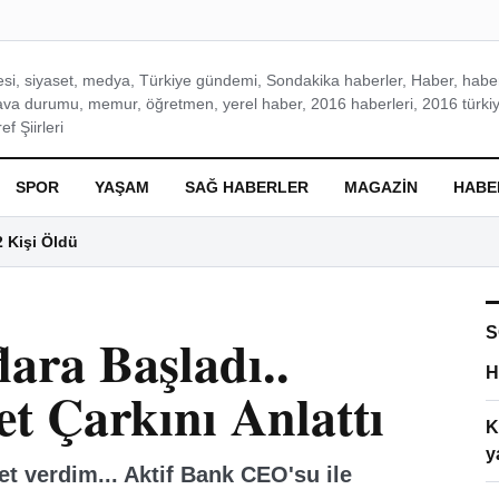
si, siyaset, medya, Türkiye gündemi, Sondakika haberler, Haber, haberl
ava durumu, memur, öğretmen, yerel haber, 2016 haberleri, 2016 türkiy
f Şiirleri
SPOR
YAŞAM
SAĞ HABERLER
MAGAZIN
HABE
2 Kişi Öldü
S
lara Başladı..
H
t Çarkını Anlattı
K
y
t verdim... Aktif Bank CEO'su ile