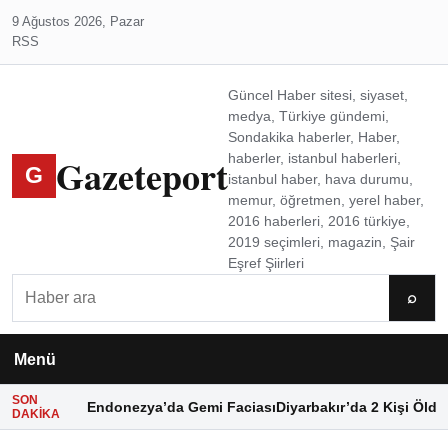
9 Ağustos 2026, Pazar
RSS
Güncel Haber sitesi, siyaset,
medya, Türkiye gündemi,
Sondakika haberler, Haber,
Gazeteport
haberler, istanbul haberleri,
G
istanbul haber, hava durumu,
memur, öğretmen, yerel haber,
2016 haberleri, 2016 türkiye,
2019 seçimleri, magazin, Şair
Eşref Şiirleri
Ara
⌕
Menü
SON
Endonezya’da Gemi Faciası
Diyarbakır’da 2 Kişi Öldü
DAKIKA