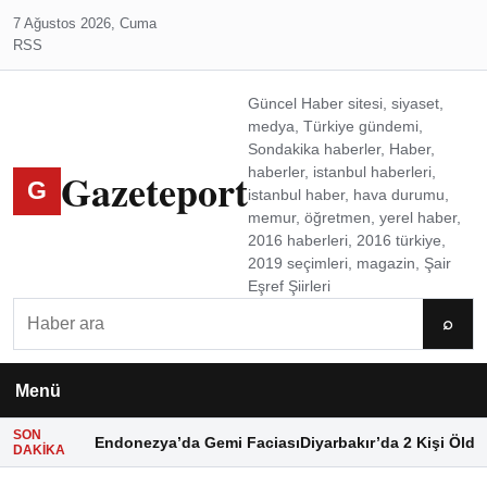
7 Ağustos 2026, Cuma
RSS
Güncel Haber sitesi, siyaset,
medya, Türkiye gündemi,
Sondakika haberler, Haber,
Gazeteport
haberler, istanbul haberleri,
G
istanbul haber, hava durumu,
memur, öğretmen, yerel haber,
2016 haberleri, 2016 türkiye,
2019 seçimleri, magazin, Şair
Eşref Şiirleri
Ara
⌕
Menü
SON
Endonezya’da Gemi Faciası
Diyarbakır’da 2 Kişi Öldü
DAKIKA