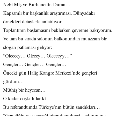
Nebi Miş ve Burhanettin Duran…
Kapsamlı bir başkanlık araştırması. Dünyadaki
örnekleri detaylarla anlatılıyor.
Toplantının başlamasını beklerken çevreme bakıyorum.
Ve tam bu sırada salonun balkonundan muazzam bir
slogan patlaması geliyor:
“Oleeeey… Oleeey… Oleeeeyy…”
Gençler… Gençler… Gençler…
Önceki gün Haliç Kongre Merkezi’nde gençleri
gördüm…
Müthiş bir heyecan…
O kadar coşkulular ki…
Bu referandumda Türkiye’nin bütün sandıkları…
“Gençliğin oy vereceği birer demokrasi stadyumuna