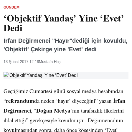
GÜNDEM
‘Objektif Yandaş’ Yine ‘Evet’
Dedi
İrfan Değirmenci "Hayır"dediği için kovuldu,
'Objektif' Çekirge yine 'Evet' dedi
13 Şubat 2017 12:16
Mustafa Hoş
Geçtiğimiz Cumartesi günü sosyal medya hesabından
referandum
İrfan
“
da neden ‘hayır’ diyeceğini” yazan
Değirmenci
Doğan Medya
, “
‘nın tarafsızlık ilkelerini
ihlal ettiği” gerekçesiyle kovulmuştu. Değirmenci’nin
kovulmasından sonra, daha önce köşesinden ‘Evet’