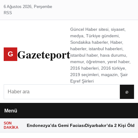
6 Ağustos 2026, Perşembe
RSS
Güncel Haber sitesi, siyaset,
medya, Türkiye gündemi,
Sondakika haberler, Haber,
Gazeteport
haberler, istanbul haberleri,
G
istanbul haber, hava durumu,
memur, öğretmen, yerel haber,
2016 haberleri, 2016 türkiye,
2019 seçimleri, magazin, Şair
Eşref Şiirleri
Ara
⌕
Menü
SON
Endonezya’da Gemi Faciası
Diyarbakır’da 2 Kişi Öldü
DAKIKA