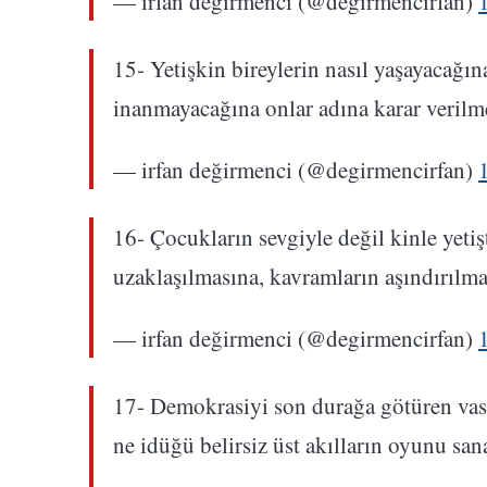
— irfan değirmenci (@degirmencirfan)
15- Yetişkin bireylerin nasıl yaşayacağı
inanmayacağına onlar adına karar verilm
— irfan değirmenci (@degirmencirfan)
16- Çocukların sevgiyle değil kinle yetiş
uzaklaşılmasına, kavramların aşındırılma
— irfan değirmenci (@degirmencirfan)
17- Demokrasiyi son durağa götüren vası
ne idüğü belirsiz üst akılların oyunu sa