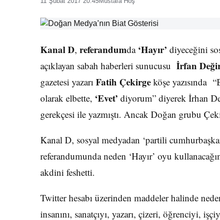
11 Şubat 2017 20:45
Mustafa Hoş
Kanal D
referandum
‘Hayır’
,
da
diyeceğini so
İrfan Deği
açıklayan sabah haberleri sunucusu
Fatih Çekirge
gazetesi yazarı
köşe yazısında “Be
‘Evet’
olarak elbette,
diyorum” diyerek İrhan De
gerekçesi ile yazmıştı. Ancak Doğan grubu Çekirg
Kanal D, sosyal medyadan ‘partili cumhurbaşkan
referandumunda neden ‘Hayır’ oyu kullanacağını
akdini feshetti.
Twitter hesabı üzerinden maddeler halinde ned
insanını, sanatçıyı, yazarı, çizeri, öğrenciyi, işçi