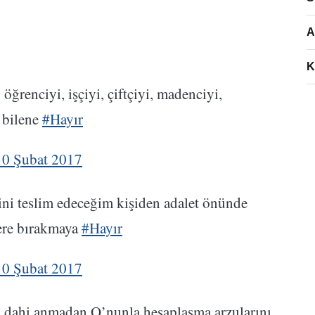
A
K
, öğrenciyi, işçiyi, çiftçiyi, madenciyi,
 bilene
#Hayır
10 Şubat 2017
ini teslim edeceğim kişiden adalet önünde
ere bırakmaya
#Hayır
10 Şubat 2017
nı dahi anmadan O’nunla hesaplaşma arzularını