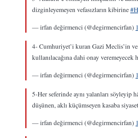
dizginleyemeyen vefasızların kibirine
#H
— irfan değirmenci (@degirmencirfan)
4- Cumhuriyet’i kuran Gazi Meclis’in ve
kullanılacağına dahi onay veremeyecek h
— irfan değirmenci (@degirmencirfan)
5-Her seferinde aynı yalanları söyleyip h
düşünen, aklı küçümseyen kasaba siyase
— irfan değirmenci (@degirmencirfan)