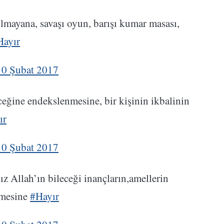
 olmayana, savaşı oyun, barışı kumar masası,
Hayır
10 Şubat 2017
ceğine endekslenmesine, bir kişinin ikbalinin
ır
10 Şubat 2017
nız Allah’ın bileceği inançların,amellerin
lmesine
#Hayır