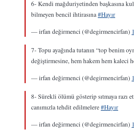
6- Kendi mağduriyetinden başkasına kula
bilmeyen bencil ihtirasına
#Hayır
— irfan değirmenci (@degirmencirfan)
7- Topu ayağında tutanın “top benim o
değiştirmesine, hem hakem hem kaleci h
— irfan değirmenci (@degirmencirfan)
8- Sürekli ölümü gösterip sıtmaya razı e
canımızla tehdit edilmelere
#Hayır
— irfan değirmenci (@degirmencirfan)