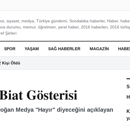
si, siyaset, medya, Türkiye gündemi, Sondakika haberler, Haber, haberl
ava durumu, memur, öğretmen, yerel haber, 2016 haberleri, 2016 türkiy
f Şiirleri
SPOR
YAŞAM
SAĞ HABERLER
MAGAZIN
HABE
2 Kişi Öldü
S
iat Gösterisi
H
Doğan Medya "Hayır" diyeceğini açıklayan
K
y