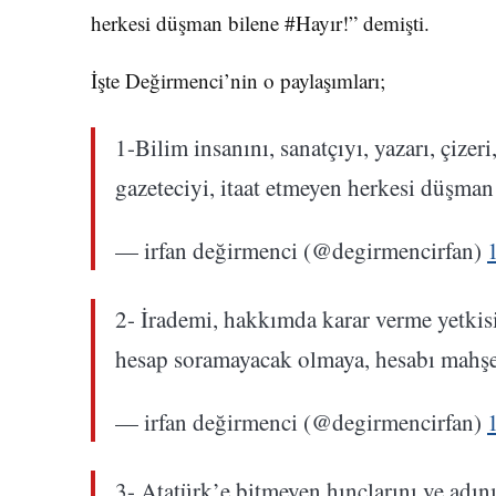
herkesi düşman bilene #Hayır!” demişti.
İşte Değirmenci’nin o paylaşımları;
1-Bilim insanını, sanatçıyı, yazarı, çizeri
gazeteciyi, itaat etmeyen herkesi düşman
— irfan değirmenci (@degirmencirfan)
2- İrademi, hakkımda karar verme yetkis
hesap soramayacak olmaya, hesabı mahş
— irfan değirmenci (@degirmencirfan)
3- Atatürk’e bitmeyen hınçlarını ve adı