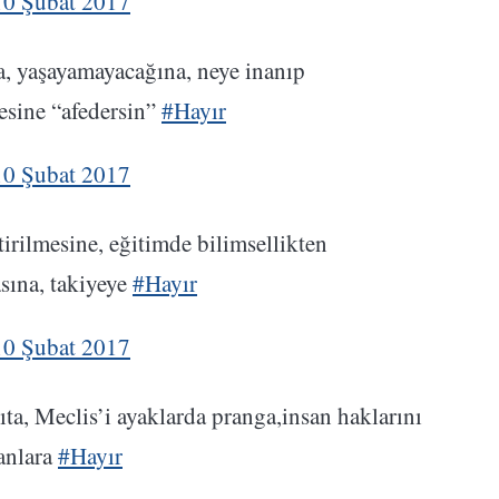
10 Şubat 2017
na, yaşayamayacağına, neye inanıp
esine “afedersin”
#Hayır
10 Şubat 2017
tirilmesine, eğitimde bilimsellikten
sına, takiyeye
#Hayır
10 Şubat 2017
ta, Meclis’i ayaklarda pranga,insan haklarını
nanlara
#Hayır