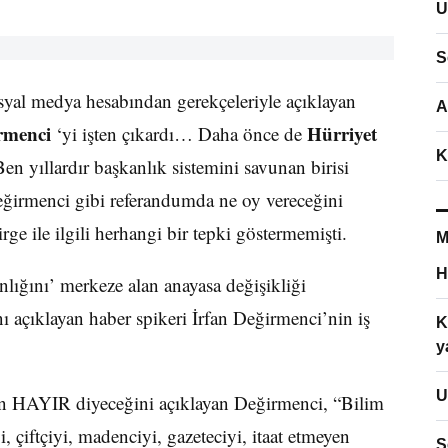
U
S
syal medya hesabından gerekçeleriyle açıklayan
A
rmenci
Hürriyet
‘yi işten çıkardı… Daha önce de
K
n yıllardır başkanlık sistemini savunan birisi
ğirmenci gibi referandumda ne oy vereceğini
e ile ilgili herhangi bir tepki göstermemişti.
M
H
lığını’ merkeze alan anayasa değişikliği
 açıklayan haber spikeri İrfan Değirmenci’nin iş
K
y
U
en HAYIR diyeceğini açıklayan Değirmenci, “Bilim
yi, çiftçiyi, madenciyi, gazeteciyi, itaat etmeyen
S