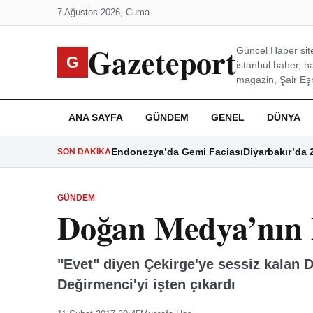
7 Ağustos 2026, Cuma
Gazeteport
Güncel Haber site
G
istanbul haber, h
magazin, Şair Eşre
ANA SAYFA
GÜNDEM
GENEL
DÜNYA
Endonezya’da Gemi Faciası
Diyarbakır’da 
SON DAKIKA
GÜNDEM
Doğan Medya’nın B
"Evet" diyen Çekirge'ye sessiz kalan 
Değirmenci'yi işten çıkardı