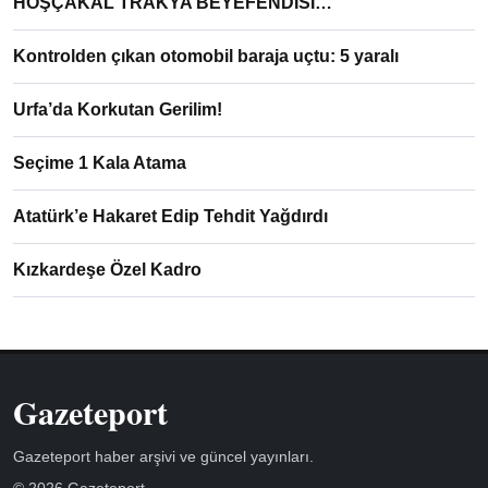
HOŞÇAKAL TRAKYA BEYEFENDİSİ…
Kontrolden çıkan otomobil baraja uçtu: 5 yaralı
Urfa’da Korkutan Gerilim!
Seçime 1 Kala Atama
Atatürk’e Hakaret Edip Tehdit Yağdırdı
Kızkardeşe Özel Kadro
Gazeteport
Gazeteport haber arşivi ve güncel yayınları.