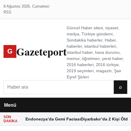
8 Ağustos 2026, Cumartesi
RSS
Güncel Haber sitesi, siyaset,
medya, Türkiye gündemi,
Sondakika haberler, Haber,
Gazeteport
haberler, istanbul haberleri,
G
istanbul haber, hava durumu,
memur, öğretmen, yerel haber,
2016 haberleri, 2016 türkiye,
2019 seçimleri, magazin, Şair
Eşref Şiirleri
Ara
⌕
Menü
SON
Endonezya’da Gemi Faciası
Diyarbakır’da 2 Kişi Öldü
DAKIKA