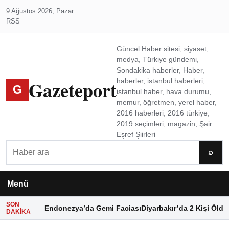
9 Ağustos 2026, Pazar
RSS
Güncel Haber sitesi, siyaset,
medya, Türkiye gündemi,
Sondakika haberler, Haber,
Gazeteport
haberler, istanbul haberleri,
G
istanbul haber, hava durumu,
memur, öğretmen, yerel haber,
2016 haberleri, 2016 türkiye,
2019 seçimleri, magazin, Şair
Eşref Şiirleri
Ara
⌕
Menü
SON
Endonezya’da Gemi Faciası
Diyarbakır’da 2 Kişi Öldü
DAKIKA