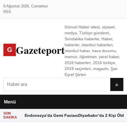
8 Ağustos 2026, Cumartesi
RSS
Güncel Haber sitesi, siyaset,
medya, Türkiye gündemi,
Sondakika haberler, Haber,
Gazeteport
haberler, istanbul haberleri,
G
istanbul haber, hava durumu,
memur, öğretmen, yerel haber,
2016 haberleri, 2016 türkiye,
2019 seçimleri, magazin, Şair
Eşref Şiirleri
Ara
⌕
Menü
SON
Endonezya’da Gemi Faciası
Diyarbakır’da 2 Kişi Öldü
DAKIKA