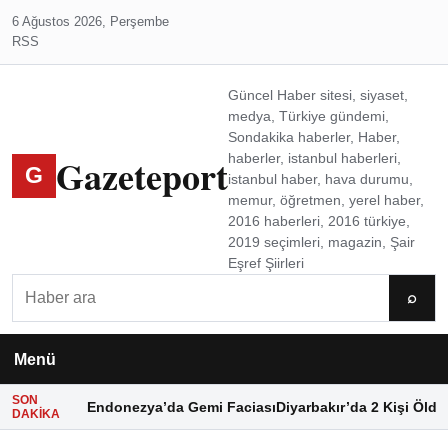
6 Ağustos 2026, Perşembe
RSS
Güncel Haber sitesi, siyaset,
medya, Türkiye gündemi,
Sondakika haberler, Haber,
Gazeteport
haberler, istanbul haberleri,
G
istanbul haber, hava durumu,
memur, öğretmen, yerel haber,
2016 haberleri, 2016 türkiye,
2019 seçimleri, magazin, Şair
Eşref Şiirleri
Ara
⌕
Menü
SON
Endonezya’da Gemi Faciası
Diyarbakır’da 2 Kişi Öldü
DAKIKA