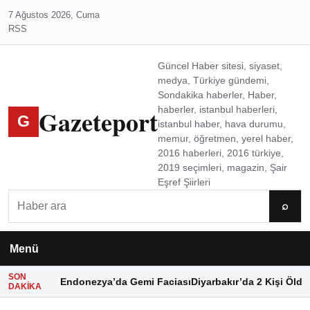
7 Ağustos 2026, Cuma
RSS
Güncel Haber sitesi, siyaset,
medya, Türkiye gündemi,
Sondakika haberler, Haber,
Gazeteport
haberler, istanbul haberleri,
G
istanbul haber, hava durumu,
memur, öğretmen, yerel haber,
2016 haberleri, 2016 türkiye,
2019 seçimleri, magazin, Şair
Eşref Şiirleri
Ara
⌕
Menü
SON
Endonezya’da Gemi Faciası
Diyarbakır’da 2 Kişi Öldü
DAKIKA