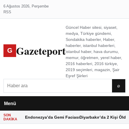
6 Ağustos 2026, Perşembe
RSS
Güncel Haber sitesi, siyaset,
medya, Türkiye gündemi,
Sondakika haberler, Haber,
Gazeteport
haberler, istanbul haberleri,
G
istanbul haber, hava durumu,
memur, öğretmen, yerel haber,
2016 haberleri, 2016 türkiye,
2019 seçimleri, magazin, Şair
Eşref Şiirleri
Ara
⌕
Menü
SON
Endonezya’da Gemi Faciası
Diyarbakır’da 2 Kişi Öldü
DAKIKA