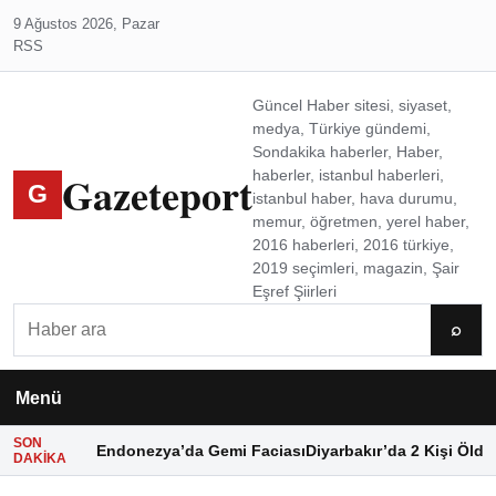
9 Ağustos 2026, Pazar
RSS
Güncel Haber sitesi, siyaset,
medya, Türkiye gündemi,
Sondakika haberler, Haber,
Gazeteport
haberler, istanbul haberleri,
G
istanbul haber, hava durumu,
memur, öğretmen, yerel haber,
2016 haberleri, 2016 türkiye,
2019 seçimleri, magazin, Şair
Eşref Şiirleri
Ara
⌕
Menü
SON
Endonezya’da Gemi Faciası
Diyarbakır’da 2 Kişi Öldü
DAKIKA