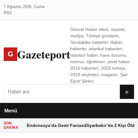
7 Ağustos 2026, Cuma
RSS
Güncel Haber sitesi, siyaset,
medya, Türkiye gündemi,
Sondakika haberler, Haber,
Gazeteport
haberler, istanbul haberleri,
G
istanbul haber, hava durumu,
memur, öğretmen, yerel haber,
2016 haberleri, 2016 türkiye,
2019 seçimleri, magazin, Şair
Eşref Şiirleri
Ara
⌕
Menü
SON
Endonezya’da Gemi Faciası
Diyarbakır’da 2 Kişi Öldü
DAKIKA