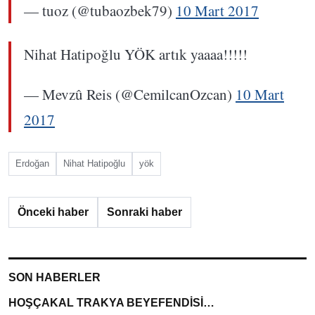
— tuoz (@tubaozbek79)
10 Mart 2017
Nihat Hatipoğlu YÖK artık yaaaa!!!!!
— Mevzû Reis (@CemilcanOzcan)
10 Mart
2017
Erdoğan
Nihat Hatipoğlu
yök
Önceki haber
Sonraki haber
SON HABERLER
HOŞÇAKAL TRAKYA BEYEFENDİSİ…