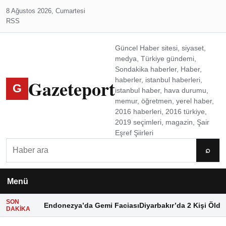
8 Ağustos 2026, Cumartesi
RSS
Güncel Haber sitesi, siyaset,
medya, Türkiye gündemi,
Sondakika haberler, Haber,
Gazeteport
haberler, istanbul haberleri,
G
istanbul haber, hava durumu,
memur, öğretmen, yerel haber,
2016 haberleri, 2016 türkiye,
2019 seçimleri, magazin, Şair
Eşref Şiirleri
Ara
⌕
Menü
SON
Endonezya’da Gemi Faciası
Diyarbakır’da 2 Kişi Öldü
DAKIKA