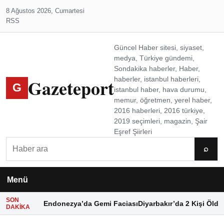
8 Ağustos 2026, Cumartesi
RSS
Güncel Haber sitesi, siyaset,
medya, Türkiye gündemi,
Sondakika haberler, Haber,
Gazeteport
haberler, istanbul haberleri,
G
istanbul haber, hava durumu,
memur, öğretmen, yerel haber,
2016 haberleri, 2016 türkiye,
2019 seçimleri, magazin, Şair
Eşref Şiirleri
Ara
⌕
Menü
SON
Endonezya’da Gemi Faciası
Diyarbakır’da 2 Kişi Öldü
DAKIKA