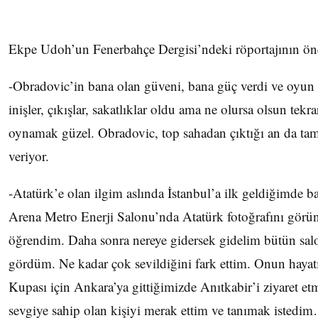
Ekpe Udoh’un Fenerbahçe Dergisi’ndeki röportajının öne
-Obradovic’in bana olan güveni, bana güç verdi ve oyun iç
inişler, çıkışlar, sakatlıklar oldu ama ne olursa olsun tek
oynamak güzel. Obradovic, top sahadan çıktığı an da ta
veriyor.
-Atatürk’e olan ilgim aslında İstanbul’a ilk geldiğimde b
Arena Metro Enerji Salonu’nda Atatürk fotoğrafını gör
öğrendim. Daha sonra nereye gidersek gidelim bütün salo
gördüm. Ne kadar çok sevildiğini fark ettim. Onun hayatı
Kupası için Ankara’ya gittiğimizde Anıtkabir’i ziyaret e
sevgiye sahip olan kişiyi merak ettim ve tanımak istedi