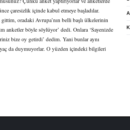
 musunuz? Çünkü anket yaptırıyorlar ve anketlerde
nce çaresizlik içinde kabul etmeye başladılar.
A
 gittim, oradaki Avrupa’nın belli başlı ülkelerinin
K
zim anketler böyle söylüyor’ dedi. Onlara ‘Sayenizde
eriniz bize oy getirdi’ dedim. Yani bunlar aynı
iyaç da duymuyorlar. O yüzden içindeki bilgileri