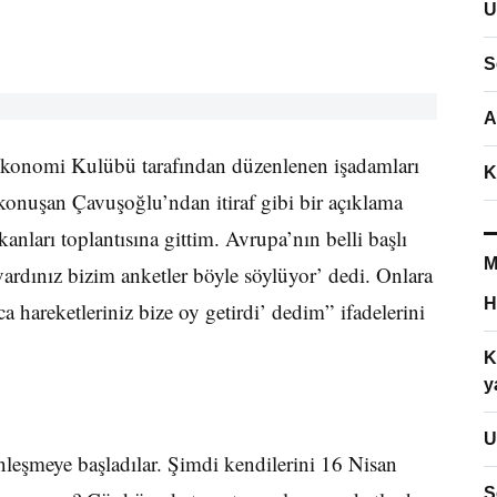
U
S
A
 Ekonomi Kulübü tarafından düzenlenen işadamları
K
 konuşan Çavuşoğlu’ndan itiraf gibi bir açıklama
anları toplantısına gittim. Avrupa’nın belli başlı
M
vardınız bizim anketler böyle söylüyor’ dedi. Onlara
H
ca hareketleriniz bize oy getirdi’ dedim” ifadelerini
K
y
U
nleşmeye başladılar. Şimdi kendilerini 16 Nisan
S