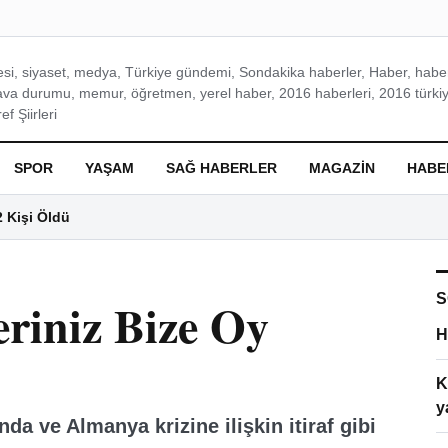
si, siyaset, medya, Türkiye gündemi, Sondakika haberler, Haber, haberl
ava durumu, memur, öğretmen, yerel haber, 2016 haberleri, 2016 türkiy
f Şiirleri
SPOR
YAŞAM
SAĞ HABERLER
MAGAZIN
HABE
2 Kişi Öldü
S
eriniz Bize Oy
H
K
y
da ve Almanya krizine ilişkin itiraf gibi