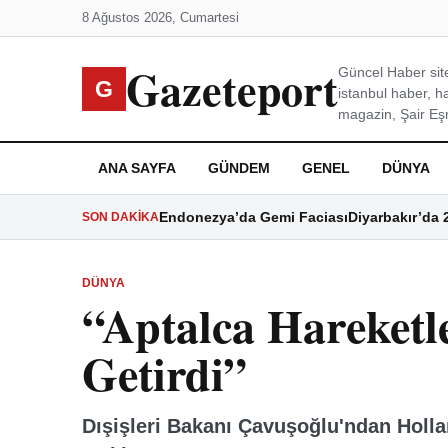
8 Ağustos 2026, Cumartesi
Gazeteport
Güncel Haber site
G
istanbul haber, h
magazin, Şair Eşre
ANA SAYFA
GÜNDEM
GENEL
DÜNYA
Endonezya’da Gemi Faciası
Diyarbakır’da 
SON DAKIKA
DÜNYA
“Aptalca Hareketl
Getirdi”
Dışişleri Bakanı Çavuşoğlu'ndan Hollan