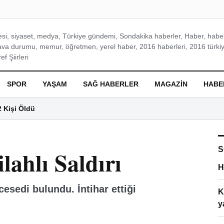
si, siyaset, medya, Türkiye gündemi, Sondakika haberler, Haber, haberl
ava durumu, memur, öğretmen, yerel haber, 2016 haberleri, 2016 türkiy
f Şiirleri
SPOR
YAŞAM
SAĞ HABERLER
MAGAZIN
HABE
2 Kişi Öldü
S
lahlı Saldırı
H
esedi bulundu. İntihar ettiği
K
y