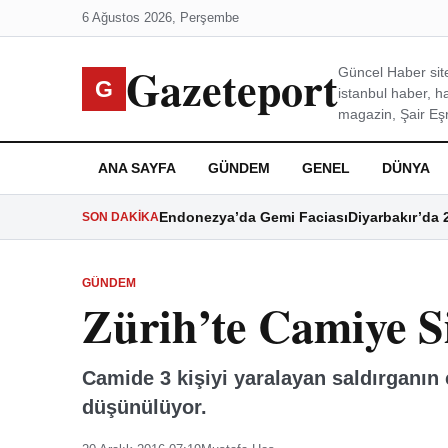
6 Ağustos 2026, Perşembe
Gazeteport
Güncel Haber site
G
istanbul haber, h
magazin, Şair Eşre
ANA SAYFA
GÜNDEM
GENEL
DÜNYA
Endonezya’da Gemi Faciası
Diyarbakır’da 
SON DAKIKA
GÜNDEM
Zürih’te Camiye Si
Camide 3 kişiyi yaralayan saldırganın c
düşünülüyor.