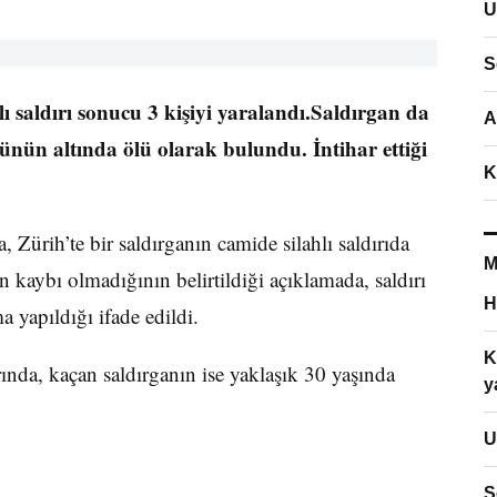
U
S
lı saldırı sonucu 3 kişiyi yaralandı.Saldırgan da
A
rünün altında ölü olarak bulundu. İntihar ettiği
K
 Zürih’te bir saldırganın camide silahlı saldırıda
M
 kaybı olmadığının belirtildiği açıklamada, saldırı
H
 yapıldığı ifade edildi.
K
rında, kaçan saldırganın ise yaklaşık 30 yaşında
y
U
S