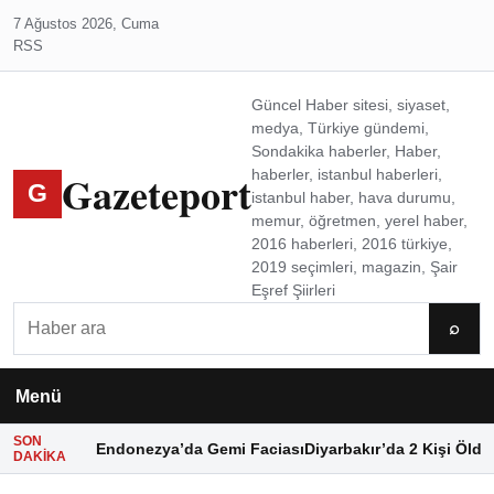
7 Ağustos 2026, Cuma
RSS
Güncel Haber sitesi, siyaset,
medya, Türkiye gündemi,
Sondakika haberler, Haber,
Gazeteport
haberler, istanbul haberleri,
G
istanbul haber, hava durumu,
memur, öğretmen, yerel haber,
2016 haberleri, 2016 türkiye,
2019 seçimleri, magazin, Şair
Eşref Şiirleri
Ara
⌕
Menü
SON
Endonezya’da Gemi Faciası
Diyarbakır’da 2 Kişi Öldü
DAKIKA