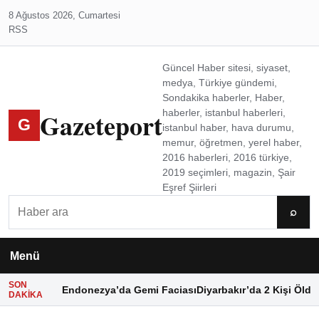
8 Ağustos 2026, Cumartesi
RSS
Güncel Haber sitesi, siyaset,
medya, Türkiye gündemi,
Sondakika haberler, Haber,
Gazeteport
haberler, istanbul haberleri,
G
istanbul haber, hava durumu,
memur, öğretmen, yerel haber,
2016 haberleri, 2016 türkiye,
2019 seçimleri, magazin, Şair
Eşref Şiirleri
Ara
⌕
Menü
SON
Endonezya’da Gemi Faciası
Diyarbakır’da 2 Kişi Öldü
DAKIKA