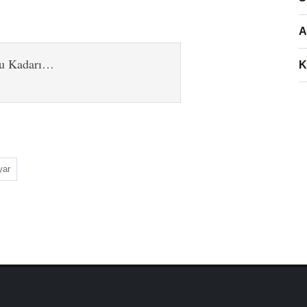
A
Bu Kadarı…
K
yar