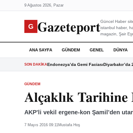
9 Ağustos 2026, Pazar
Gazeteport
Güncel Haber site
G
istanbul haber, h
magazin, Şair Eşre
ANA SAYFA
GÜNDEM
GENEL
DÜNYA
Endonezya’da Gemi Faciası
Diyarbakır’da 
SON DAKIKA
GÜNDEM
Alçaklık Tarihine
AKP'li vekil ergene-kon Şamil'den uta
7 Mayıs 2016 09:11
Mustafa Hoş