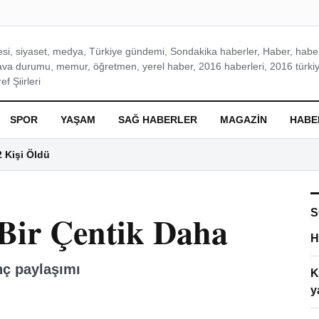
si, siyaset, medya, Türkiye gündemi, Sondakika haberler, Haber, haberl
ava durumu, memur, öğretmen, yerel haber, 2016 haberleri, 2016 türkiy
f Şiirleri
SPOR
YAŞAM
SAĞ HABERLER
MAGAZIN
HABE
2 Kişi Öldü
S
 Bir Çentik Daha
H
nç paylaşımı
K
y