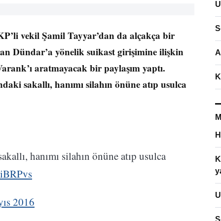
U
S
’li vekil Şamil Tayyar’dan da alçakça bir
an Dündar’a yönelik suikast girişimine ilişkin
A
arank’ı aratmayacak bir paylaşım yaptı.
K
ki sakallı, hanımı silahın önüne atıp usulca
M
H
kallı, hanımı silahın önüne atıp usulca
K
MiBRPvs
y
U
yıs 2016
S