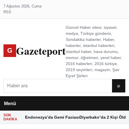
7 Ağustos 2026, Cuma
RSS
Güncel Haber sitesi, siyaset,
medya, Türkiye gündemi,
Sondakika haberler, Haber,
Gazeteport
haberler, istanbul haberleri,
G
istanbul haber, hava durumu,
memur, öğretmen, yerel haber,
2016 haberleri, 2016 türkiye,
2019 seçimleri, magazin, Şair
Eşref Şiirleri
Ara
⌕
Menü
SON
Endonezya’da Gemi Faciası
Diyarbakır’da 2 Kişi Öldü
DAKIKA