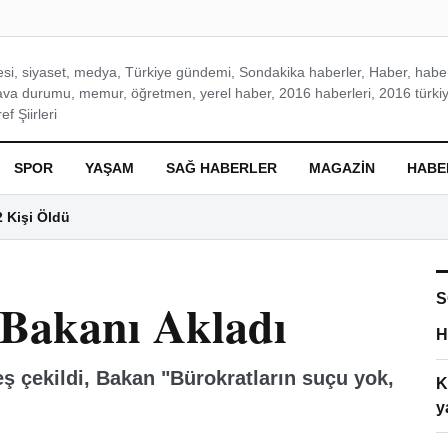
si, siyaset, medya, Türkiye gündemi, Sondakika haberler, Haber, haberl
ava durumu, memur, öğretmen, yerel haber, 2016 haberleri, 2016 türkiy
f Şiirleri
SPOR
YAŞAM
SAĞ HABERLER
MAGAZIN
HABE
2 Kişi Öldü
S
 Bakanı Akladı
H
 çekildi, Bakan "Bürokratların suçu yok,
K
y