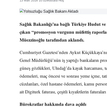
13 Mart 2016 10:02
Mustafa Hoş
Sağlık Bakanlığı’na bağlı Türkiye Hudut ve
çıkan “promosyon vurgunu müfettiş raporl
Müezzinoğlu tarafından aklandı.
Cumhuriyet Gazetesi’nden Aykut Küçükkaya’nın 
Genel Müdürlüğü’nün iş yaptığı bankaların promo
güneş gözlükleri, Uludağ’da kayak harcaması, tek
ödemeleri, maç öncesi ve sonrası yeme içme, tati
cüzdanları, özel hastane ödemeleri, kamu persone
ait Digiturk faturası, çeşitli kıyafetlerin faturalar
Bürokratlar hakkında dava açıldı