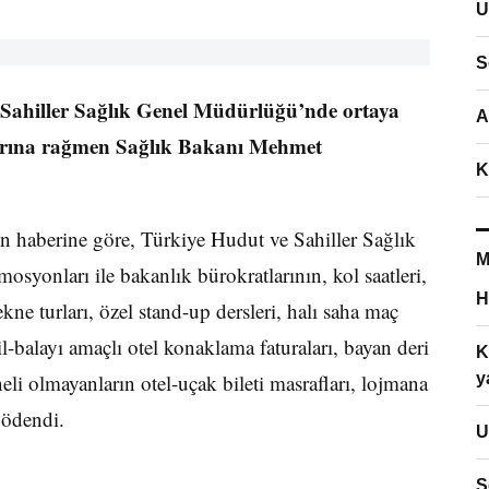
U
S
 Sahiller Sağlık Genel Müdürlüğü’nde ortaya
A
arına rağmen Sağlık Bakanı Mehmet
K
haberine göre, Türkiye Hudut ve Sahiller Sağlık
M
syonları ile bakanlık bürokratlarının, kol saatleri,
H
ne turları, özel stand-up dersleri, halı saha maç
l-balayı amaçlı otel konaklama faturaları, bayan deri
K
li olmayanların otel-uçak bileti masrafları, lojmana
y
ı ödendi.
U
S