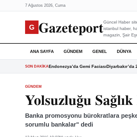
7 Ağustos 2026, Cuma
Gazeteport
Güncel Haber site
G
istanbul haber, h
magazin, Şair Eşre
ANA SAYFA
GÜNDEM
GENEL
DÜNYA
Endonezya’da Gemi Faciası
Diyarbakır’da 
SON DAKIKA
GÜNDEM
Yolsuzluğu Sağlık
Banka promosyonu bürokratlara peşkeş
sorumlu bankalar" dedi