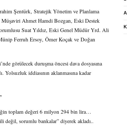
rahim Şentürk, Stratejik Yönetim ve Planlama
A
ık Müşaviri Ahmet Hamdi Bozgan, Eski Destek
K
Sorumlusu Suat Yıldız, Eski Genel Müdür Yrd. Ali
ı Münip Ferruh Ersoy, Ömer Koçak ve Doğan
i’nde görülecek duruşma öncesi dava dosyasına
ndı. Yolsuzluk iddiasının aklanmasına kadar
”
eğin toplam değeri 6 milyon 294 bin lira…
i değil, sorumlu bankalar” diyerek akladı..