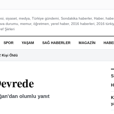
si, siyaset, medya, Türkiye gündemi, Sondakika haberler, Haber, haberl
ava durumu, memur, öğretmen, yerel haber, 2016 haberleri, 2016 türkiy
f Şiirleri
SPOR
YAŞAM
SAĞ HABERLER
MAGAZIN
HABE
2 Kişi Öldü
S
Devrede
H
ğan'dan olumlu yanıt
K
y