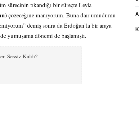
üm sürecinin tıkandığı bir süreçte Leyla
nu
) çözeceğine inanıyorum. Buna dair umudumu
A
stemiyorum” demiş sonra da Erdoğan’la bir araya
K
inde yumuşama dönemi de başlamıştı.
en Sessiz Kaldı?