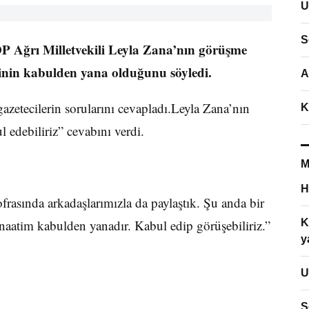
U
S
Ağrı Milletvekili Leyla Zana’nın görüşme
tinin kabulden yana olduğunu söyledi.
A
zetecilerin sorularını cevapladı.Leyla Zana’nın
K
 edebiliriz” cevabını verdi.
M
H
frasında arkadaşlarımızla da paylaştık. Şu anda bir
aatim kabulden yanadır. Kabul edip görüşebiliriz.”
K
y
U
S