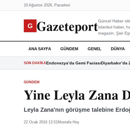
10 Ağustos 2026, Pazartesi
Gazeteport
Güncel Haber site
G
istanbul haber, h
magazin, Şair Eşre
ANA SAYFA
GÜNDEM
GENEL
DÜNYA
Endonezya’da Gemi Faciası
Diyarbakır’da 
SON DAKIKA
GÜNDEM
Yine Leyla Zana 
Leyla Zana'nın görüşme talebine Erdo
22 Ocak 2016 13:51
Mustafa Hoş