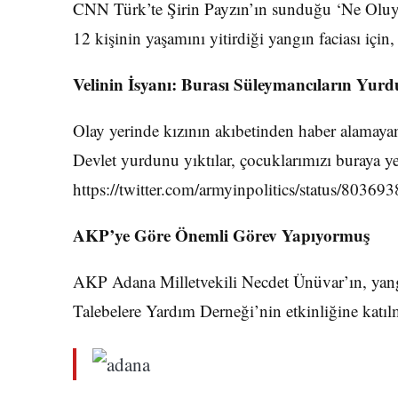
CNN Türk’te Şirin Payzın’ın sunduğu ‘Ne Oluyo
12 kişinin yaşamını yitirdiği yangın faciası içi
Velinin İsyanı: Burası Süleymancıların Yurd
Olay yerinde kızının akıbetinden haber alamayan
Devlet yurdunu yıktılar, çocuklarımızı buraya yerl
https://twitter.com/armyinpolitics/status/803
AKP’ye Göre Önemli Görev Yapıyormuş
AKP Adana Milletvekili Necdet Ünüvar’ın, yang
Talebelere Yardım Derneği’nin etkinliğine katı