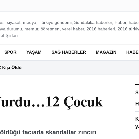
si, siyaset, medya, Türkiye gündemi, Sondakika haberler, Haber, haberl
ava durumu, memur, öğretmen, yerel haber, 2016 haberleri, 2016 türkiy
f Şiirleri
SPOR
YAŞAM
SAĞ HABERLER
MAGAZIN
HABE
2 Kişi Öldü
S
 Yurdu…12 Çocuk
H
K
y
öldüğü faciada skandallar zinciri