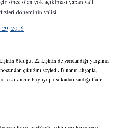
çin önce ölen yok açıklması yapan vali
üzleri döneminin valisi
 29, 2016
işinin öldüğü, 22 kişinin de yaralandığı yangının
panosundan çıktığını söyledi. Binanın ahşapla,
ın kısa sürede büyüyüp üst katları sardığı ifade
e
nanın kagir, prefabrik, çelik veya betonarme