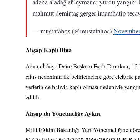
adana aladağ süleymancı yurdu yangını i
mahmut demirtaş gerger imamhatip tecav
— mustafahos (@mustafahos)
November
Ahşap Kaplı Bina
Adana İtfaiye Daire Başkanı Fatih Durukan, 12 k
çıkış nedeninin ilk belirlemelere göre elektrik 
yerlerin de halıyla kaplı olması nedeniyle yangın
edildi.
Ahşap da Yönetmeliğe Aykırı
Milli Eğitim Bakanlığı Yurt Yönetmeliğine gör
b) (Değişik: 15/12/2009-2009/15692 B.K.K.) Bi