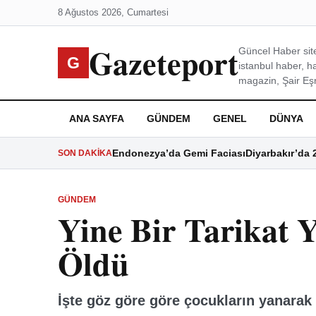
8 Ağustos 2026, Cumartesi
Gazeteport
Güncel Haber site
G
istanbul haber, h
magazin, Şair Eşre
ANA SAYFA
GÜNDEM
GENEL
DÜNYA
Endonezya’da Gemi Faciası
Diyarbakır’da 
SON DAKIKA
GÜNDEM
Yine Bir Tarikat
Öldü
İşte göz göre göre çocukların yanarak 