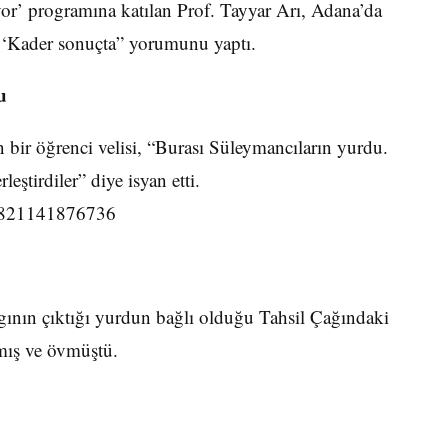
r’ programına katılan Prof. Tayyar Arı, Adana’da
n, ‘Kader sonuçta” yorumunu yaptı.
u
 bir öğrenci velisi, “Burası Süleymancıların yurdu.
eştirdiler” diye isyan etti.
693821141876736
ının çıktığı yurdun bağlı olduğu Tahsil Çağındaki
lmış ve övmüştü.