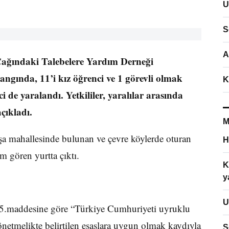
U
S
A
 Çağındaki Talebelere Yardım Derneği
gında, 11’i kız öğrenci ve 1 görevli olmak
K
 de yaralandı. Yetkililer, yaralılar arasında
çıkladı.
M
şa mahallesinde bulunan ve çevre köylerde oturan
H
im gören yurtta çıktı.
K
y
U
i 5.maddesine göre “Türkiye Cumhuriyeti uyruklu
Yönetmelikte belirtilen esaslara uygun olmak kaydıyla
S