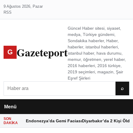
9 Ağustos 2026, Pazar
RSS
Güncel Haber sitesi, siyaset,
medya, Türkiye gündemi,
Sondakika haberler, Haber,
Gazeteport
haberler, istanbul haberleri,
G
istanbul haber, hava durumu,
memur, öğretmen, yerel haber,
2016 haberleri, 2016 türkiye,
2019 seçimleri, magazin, Şair
Eşref Şiirleri
Ara
⌕
Menü
SON
Endonezya’da Gemi Faciası
Diyarbakır’da 2 Kişi Öldü
DAKIKA