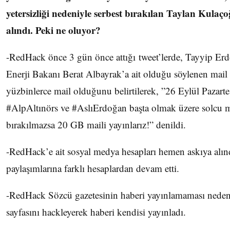
yetersizliği nedeniyle serbest bırakılan Taylan Kulaço
alındı. Peki ne oluyor?
-RedHack önce 3 gün önce attığı tweet’lerde, Tayyip Er
Enerji Bakanı Berat Albayrak’a ait olduğu söylenen mail
yüzbinlerce mail olduğunu belirtilerek, ”26 Eylül Pazart
#AlpAltınörs ve #AslıErdoğan başta olmak üzere solcu mu
bırakılmazsa 20 GB maili yayınlarız!” denildi.
-RedHack’e ait sosyal medya hesapları hemen askıya alı
paylaşımlarına farklı hesaplardan devam etti.
-RedHack Sözcü gazetesinin haberi yayınlamaması nedeni
sayfasını hackleyerek haberi kendisi yayınladı.