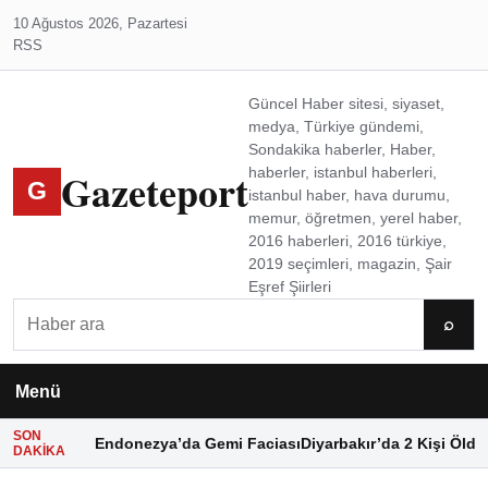
10 Ağustos 2026, Pazartesi
RSS
Güncel Haber sitesi, siyaset,
medya, Türkiye gündemi,
Sondakika haberler, Haber,
Gazeteport
haberler, istanbul haberleri,
G
istanbul haber, hava durumu,
memur, öğretmen, yerel haber,
2016 haberleri, 2016 türkiye,
2019 seçimleri, magazin, Şair
Eşref Şiirleri
Ara
⌕
Menü
SON
Endonezya’da Gemi Faciası
Diyarbakır’da 2 Kişi Öldü
DAKIKA