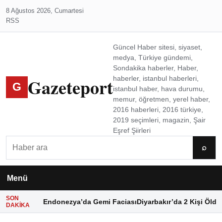
8 Ağustos 2026, Cumartesi
RSS
Güncel Haber sitesi, siyaset,
medya, Türkiye gündemi,
Sondakika haberler, Haber,
Gazeteport
haberler, istanbul haberleri,
G
istanbul haber, hava durumu,
memur, öğretmen, yerel haber,
2016 haberleri, 2016 türkiye,
2019 seçimleri, magazin, Şair
Eşref Şiirleri
Ara
⌕
Menü
SON
Endonezya’da Gemi Faciası
Diyarbakır’da 2 Kişi Öldü
DAKIKA