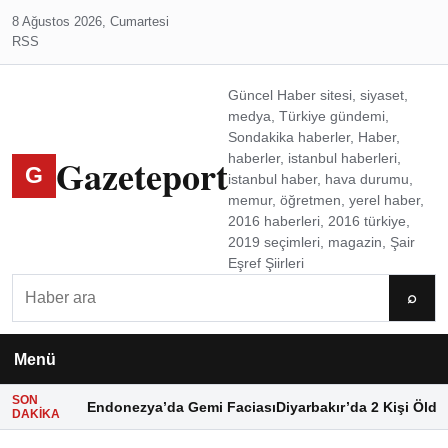
8 Ağustos 2026, Cumartesi
RSS
Güncel Haber sitesi, siyaset,
medya, Türkiye gündemi,
Sondakika haberler, Haber,
Gazeteport
haberler, istanbul haberleri,
G
istanbul haber, hava durumu,
memur, öğretmen, yerel haber,
2016 haberleri, 2016 türkiye,
2019 seçimleri, magazin, Şair
Eşref Şiirleri
Ara
⌕
Menü
SON
Endonezya’da Gemi Faciası
Diyarbakır’da 2 Kişi Öldü
DAKIKA