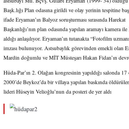
astsubayı Mu. Bçvş. Gülabi Eryaman (1999- 34) olduğu
Başk.lığı Plan odasına girildi ve olay yerinin tespitine ba
ifade Eryaman’ın Balyoz soruşturması sırasında Harekat
Başkanlığı’nın plan odasında yapılan aramayı kamera ile k
aldığı anlaşılıyor. Eryaman’ın tutanakta “Fotofilm uzman
imzası bulunuyor. Astsubaylık görevinden emekli olan 
Mardin doğumlu ve MİT Müsteşarı Hakan Fidan’ın devre
Hüda-Par’ın 2. Olağan kongresinin yapıldığı salonda 17
2000’de Beykoz’da bir villaya yapılan baskında öldürüle
lideri Hüseyin Velioğlu’nun da posteri de yer aldı