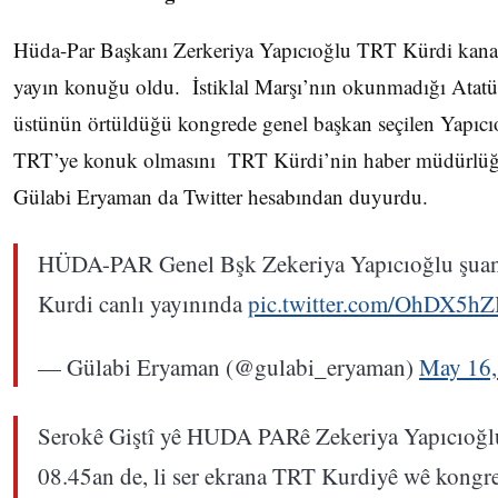
Hüda-Par Başkanı Zerkeriya Yapıcıoğlu TRT Kürdi kanal
yayın konuğu oldu. İstiklal Marşı’nın okunmadığı Atatü
üstünün örtüldüğü kongrede genel başkan seçilen Yapıc
TRT’ye konuk olmasını TRT Kürdi’nin haber müdürlü
Gülabi Eryaman da Twitter hesabından duyurdu.
HÜDA-PAR Genel Bşk Zekeriya Yapıcıoğlu şua
Kurdi canlı yayınında
pic.twitter.com/OhDX5h
— Gülabi Eryaman (@gulabi_eryaman)
May 16,
Serokê Giştî yê HUDA PARê Zekeriya Yapıcıoğlu
08.45an de, li ser ekrana TRT Kurdiyê wê kongr