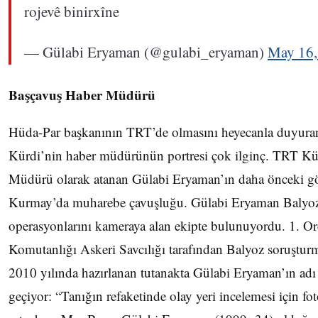
rojevê binirxîne
— Gülabi Eryaman (@gulabi_eryaman)
May 16,
Başçavuş Haber Müdürü
Hüda-Par başkanının TRT’de olmasını heyecanla duyur
Kürdi’nin haber müdürünün portresi çok ilginç. TRT Kü
Müdürü olarak atanan Gülabi Eryaman’ın daha önceki g
Kurmay’da muharebe çavuşluğu. Gülabi Eryaman Balyo
operasyonlarını kameraya alan ekipte bulunuyordu. 1. O
Komutanlığı Askeri Savcılığı tarafından Balyoz soruşturm
2010 yılında hazırlanan tutanakta Gülabi Eryaman’ın adı
geçiyor: “Tanığın refaketinde olay yeri incelemesi için fo