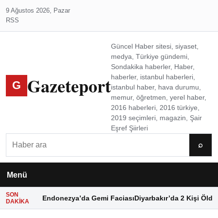
9 Ağustos 2026, Pazar
RSS
Güncel Haber sitesi, siyaset,
medya, Türkiye gündemi,
Sondakika haberler, Haber,
Gazeteport
haberler, istanbul haberleri,
G
istanbul haber, hava durumu,
memur, öğretmen, yerel haber,
2016 haberleri, 2016 türkiye,
2019 seçimleri, magazin, Şair
Eşref Şiirleri
Ara
⌕
Menü
SON
Endonezya’da Gemi Faciası
Diyarbakır’da 2 Kişi Öldü
DAKIKA