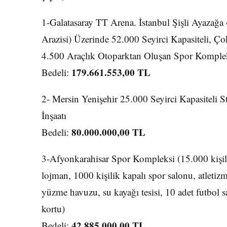
1-Galatasaray TT Arena. İstanbul Şişli Ayazağa
Arazisi) Üzerinde 52.000 Seyirci Kapasiteli, Ç
4.500 Araçlık Otoparktan Oluşan Spor Komplek
179.661.553,00 TL
Bedeli:
2- Mersin Yenişehir 25.000 Seyirci Kapasiteli 
İnşaatı
80.000.000,00 TL
Bedeli:
3-Afyonkarahisar Spor Kompleksi (15.000 kişili
lojman, 1000 kişilik kapalı spor salonu, atletiz
yüzme havuzu, su kayağı tesisi, 10 adet futbol sa
kortu)
42.885.000,00 TL
Bedeli: