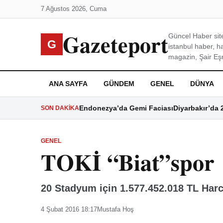
7 Ağustos 2026, Cuma
Gazeteport
Güncel Haber site
G
istanbul haber, h
magazin, Şair Eşre
ANA SAYFA
GÜNDEM
GENEL
DÜNYA
Endonezya’da Gemi Faciası
Diyarbakır’da 
SON DAKIKA
GENEL
TOKİ “Biat”spor
20 Stadyum için 1.577.452.018 TL Har
4 Şubat 2016 18:17
Mustafa Hoş