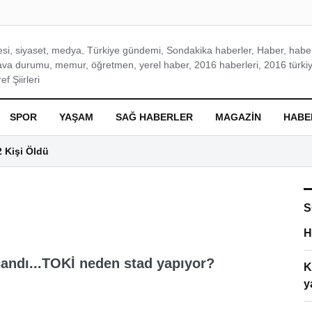
si, siyaset, medya, Türkiye gündemi, Sondakika haberler, Haber, haberl
ava durumu, memur, öğretmen, yerel haber, 2016 haberleri, 2016 türkiy
f Şiirleri
SPOR
YAŞAM
SAĞ HABERLER
MAGAZIN
HABE
2 Kişi Öldü
S
H
candı...TOKİ neden stad yapıyor?
K
y