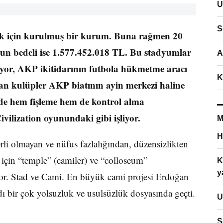
U
S
ek için kurulmuş bir kurum. Buna rağmen 20
umun bedeli ise 1.577.452.018 TL. Bu stadyumlar
A
mıyor, AKP ikitidarının futbola hükmetme aracı
K
nan kulüpler AKP biatının ayin merkezi haline
 de hem fişleme hem de kontrol alma
ivilization oyunundaki gibi işliyor.
M
H
rli olmayan ve nüfus fazlalığından, düzensizlikten
k için “temple” (camiler) ve “colloseum”
K
y
ıyor. Stad ve Cami. En büyük cami projesi Erdoğan
ı bir çok yolsuzluk ve usulsüzlük dosyasında geçti.
U
S