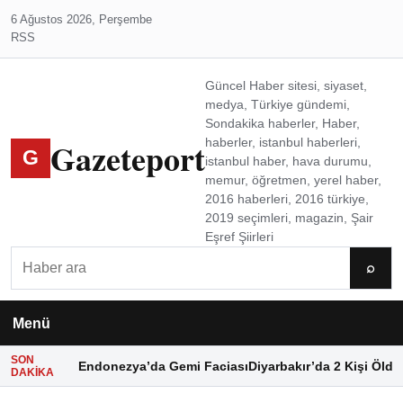
6 Ağustos 2026, Perşembe
RSS
Güncel Haber sitesi, siyaset,
medya, Türkiye gündemi,
Sondakika haberler, Haber,
Gazeteport
haberler, istanbul haberleri,
G
istanbul haber, hava durumu,
memur, öğretmen, yerel haber,
2016 haberleri, 2016 türkiye,
2019 seçimleri, magazin, Şair
Eşref Şiirleri
Ara
⌕
Menü
SON
Endonezya’da Gemi Faciası
Diyarbakır’da 2 Kişi Öldü
DAKIKA