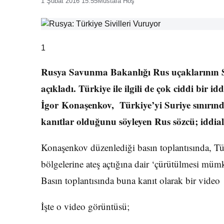
1 Şubat 2016 15:55
Mustafa Hoş
1
Rusya Savunma Bakanlığı Rus uçaklarının Su
açıkladı. Türkiye ile ilgili de çok ciddi bir 
İgor Konaşenkov, Türkiye’yi Suriye sınırında 
kanıtlar olduğunu söyleyen Rus sözcü; iddiala
Konaşenkov düzenlediği basın toplantısında, Türk
bölgelerine ateş açtığına dair ‘çürütülmesi mümk
Basın toplantısında buna kanıt olarak bir video
İşte o video görüntüsü;