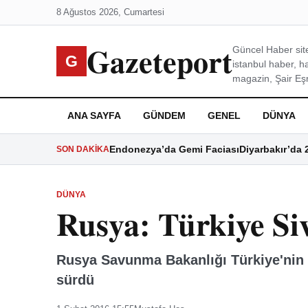
8 Ağustos 2026, Cumartesi
Gazeteport
Güncel Haber site
G
istanbul haber, h
magazin, Şair Eşre
ANA SAYFA
GÜNDEM
GENEL
DÜNYA
Endonezya’da Gemi Faciası
Diyarbakır’da 
SON DAKIKA
DÜNYA
Rusya: Türkiye Siv
Rusya Savunma Bakanlığı Türkiye'nin S
sürdü