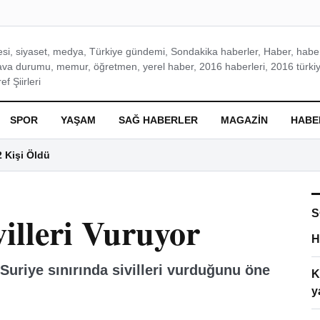
si, siyaset, medya, Türkiye gündemi, Sondakika haberler, Haber, haberl
ava durumu, memur, öğretmen, yerel haber, 2016 haberleri, 2016 türkiy
f Şiirleri
SPOR
YAŞAM
SAĞ HABERLER
MAGAZIN
HABE
2 Kişi Öldü
S
illeri Vuruyor
H
uriye sınırında sivilleri vurduğunu öne
K
y