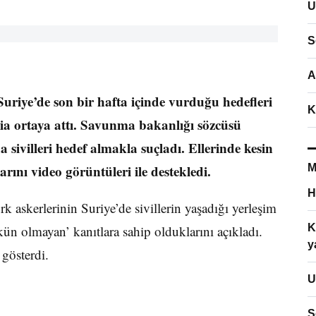
U
S
A
riye’de son bir hafta içinde vurduğu hedefleri
K
iddia ortaya attı. Savunma bakanlığı sözcüsü
sivilleri hedef almakla suçladı. Ellerinde kesin
rını video görüntüleri ile destekledi.
M
H
 askerlerinin Suriye’de sivillerin yaşadığı yerleşim
K
ün olmayan’ kanıtlara sahip olduklarını açıkladı.
y
 gösterdi.
U
S