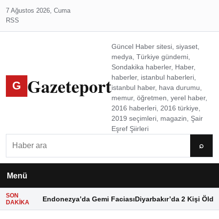
7 Ağustos 2026, Cuma
RSS
Güncel Haber sitesi, siyaset,
medya, Türkiye gündemi,
Sondakika haberler, Haber,
Gazeteport
haberler, istanbul haberleri,
G
istanbul haber, hava durumu,
memur, öğretmen, yerel haber,
2016 haberleri, 2016 türkiye,
2019 seçimleri, magazin, Şair
Eşref Şiirleri
Ara
⌕
Menü
SON
Endonezya’da Gemi Faciası
Diyarbakır’da 2 Kişi Öldü
DAKIKA