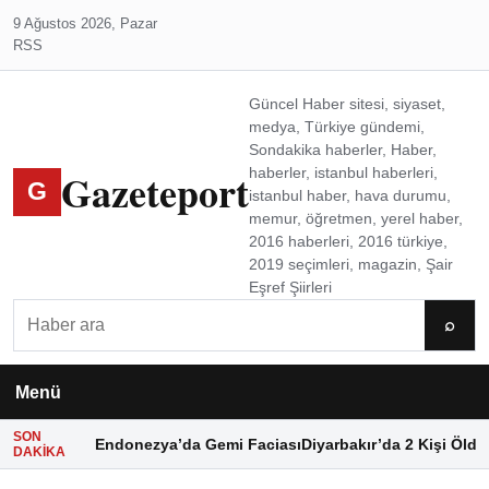
9 Ağustos 2026, Pazar
RSS
Güncel Haber sitesi, siyaset,
medya, Türkiye gündemi,
Sondakika haberler, Haber,
Gazeteport
haberler, istanbul haberleri,
G
istanbul haber, hava durumu,
memur, öğretmen, yerel haber,
2016 haberleri, 2016 türkiye,
2019 seçimleri, magazin, Şair
Eşref Şiirleri
Ara
⌕
Menü
SON
Endonezya’da Gemi Faciası
Diyarbakır’da 2 Kişi Öldü
DAKIKA