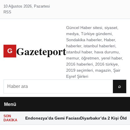
10 Ağustos 2026, Pazartesi
RSS
Güncel Haber sitesi, siyaset,
medya, Türkiye gündemi,
Sondakika haberler, Haber,
Gazeteport
haberler, istanbul haberleri,
G
istanbul haber, hava durumu,
memur, öğretmen, yerel haber,
2016 haberleri, 2016 türkiye,
2019 seçimleri, magazin, Şair
Eşref Şiirleri
Ara
⌕
Menü
SON
Endonezya’da Gemi Faciası
Diyarbakır’da 2 Kişi Öldü
DAKIKA