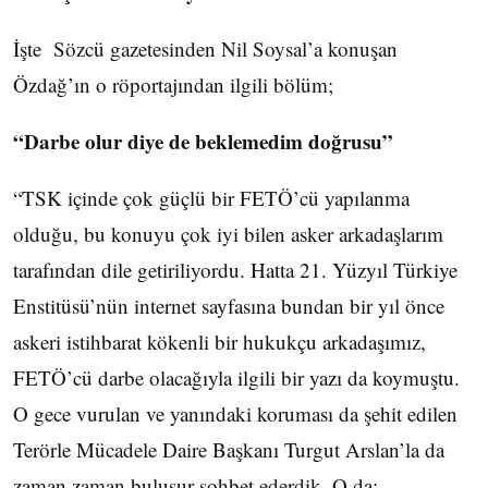
İşte Sözcü gazetesinden Nil Soysal’a konuşan
Özdağ’ın o röportajından ilgili bölüm;
“Darbe olur diye de beklemedim doğrusu”
“TSK içinde çok güçlü bir FETÖ’cü yapılanma
olduğu, bu konuyu çok iyi bilen asker arkadaşlarım
tarafından dile getiriliyordu. Hatta 21. Yüzyıl Türkiye
Enstitüsü’nün internet sayfasına bundan bir yıl önce
askeri istihbarat kökenli bir hukukçu arkadaşımız,
FETÖ’cü darbe olacağıyla ilgili bir yazı da koymuştu.
O gece vurulan ve yanındaki koruması da şehit edilen
Terörle Mücadele Daire Başkanı Turgut Arslan’la da
zaman zaman buluşur sohbet ederdik. O da;