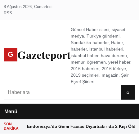
8 Ağustos 2026, Cumartesi
RSS
Güncel Haber sitesi, siyaset,
medya, Türkiye gündemi,
Sondakika haberler, Haber,
Gazeteport
haberler, istanbul haberleri,
G
istanbul haber, hava durumu,
memur, öğretmen, yerel haber,
2016 haberleri, 2016 türkiye,
2019 seçimleri, magazin, Şair
Eşref Şiirleri
Ara
⌕
Menü
SON
Endonezya’da Gemi Faciası
Diyarbakır’da 2 Kişi Öldü
DAKIKA