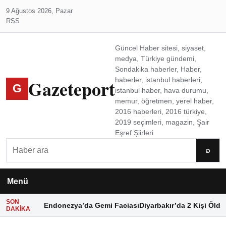
9 Ağustos 2026, Pazar
RSS
Güncel Haber sitesi, siyaset,
medya, Türkiye gündemi,
Sondakika haberler, Haber,
Gazeteport
haberler, istanbul haberleri,
G
istanbul haber, hava durumu,
memur, öğretmen, yerel haber,
2016 haberleri, 2016 türkiye,
2019 seçimleri, magazin, Şair
Eşref Şiirleri
Ara
⌕
Menü
SON
Endonezya’da Gemi Faciası
Diyarbakır’da 2 Kişi Öldü
DAKIKA